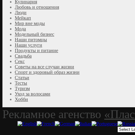
Кулинария
Любовь и отношения
Люди
Мейкап
Мир вне моды
Мода
Модельный бизнес
Наши питомцы
Наши услуги
Продукты и питание
Свадьба
Секс
Советы на все случаи жизни
Спорт и здоровый образ жизни
Статьи
Тесты
Туризм
Уход за волосами
Хобби
Рекламное агенство
«Плас