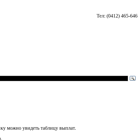
Тел: (0412) 465-646
пку можно увидеть таблицу выплат.
.