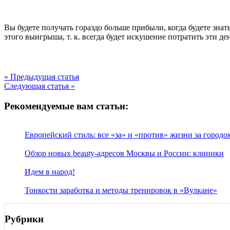
Вы будете получать гораздо больше прибыли, когда будете знат
этого выигрыша, т. к. всегда будет искушение потратить эти де
« Предыдущая статья
Следующая статья »
Рекомендуемые вам статьи:
Европейский стиль: все «за» и «против» жизни за городо
Обзор новых beauty-адресов Москвы и России: клиники
Идем в народ!
Тонкости заработка и методы тренировок в «Вулкане»
Рубрики