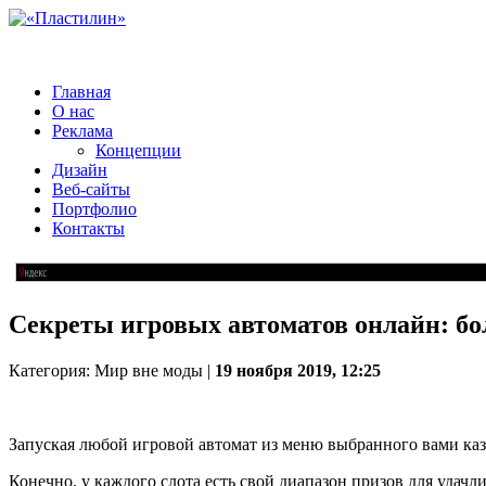
Главная
О нас
Реклама
Концепции
Дизайн
Веб-сайты
Портфолио
Контакты
Секреты игровых автоматов онлайн: б
Категория: Мир вне моды |
19 ноября 2019, 12:25
Запуская любой игровой автомат из меню выбранного вами ка
Конечно, у каждого слота есть свой диапазон призов для уда