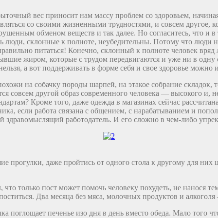
ыточный вес приносит нам массу проблем со здоровьем, начиная 
вляться со своими жизненными трудностями, и совсем другое, к
енным обменом веществ и так далее. Но согласитесь, что и в т
ь люди, склонные к полноте, неубедительны. Потому что люди н
правильно питаться! Конечно, склонный к полноте человек вряд 
шие жиром, которые с трудом передвигаются и уже ни в одну од
ельзя, а вот поддерживать в форме себя и свое здоровье можно 
охожи на собачку породы шарпей, на этакое собрание складок, то
ется совсем другой образ современного человека — высокого и, н
дартам? Кроме того, даже одежда в магазинах сейчас рассчита
ика, если работа связана с общением, с нарабатыванием и попо
ой здравомыслящий работодатель. И его сложно в чем-либо упрек
ие прогулки, даже пройтись от одного стола к другому для них 
л, что только пост может помочь человеку похудеть, не нанося 
поститься. Два месяца без мяса, молочных продуктов и алкоголя
а поглощает печенье изо дня в день вместо обеда. Мало того что