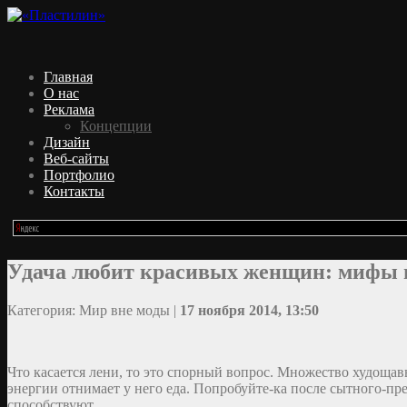
Главная
О нас
Реклама
Концепции
Дизайн
Веб-сайты
Портфолио
Контакты
Удача любит красивых женщин: мифы 
Категория: Мир вне моды |
17 ноября 2014, 13:50
Что касается лени, то это спорный вопрос. Множество худощав
энергии отнимает у него еда. Попробуйте-ка после сытного-п
способствуют.