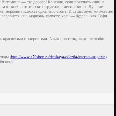
т? Витамины — это дорого! Конечно, если покупать киви и
чем от всех экзотических фруктов, вместе взятых. Лучшие
ке, моркови? Клюква одна чего стоит! И существует множество
 говорится, ешь морковь, капусту, хрен — будешь, как Софи
ать красивыми и здоровыми. А как известно, люди не любят
ежды (
http://www.z79shop.ru/detskaya-odezda-internet-magazin
)
бя цене!