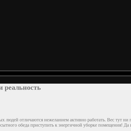
и реальность
ых людей отличаются нежеланием активно работать. Вес тут ни п
ресытного обеда приступить к энергичной уборке помещения! Д