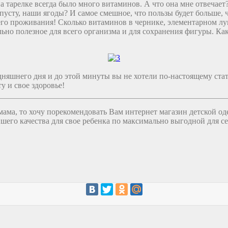
на тарелке всегда было много витаминов. А что она мне отвечае
пусту, наши ягоды? И самое смешное, что пользы будет больше, 
его проживания! Сколько витаминов в чернике, элементарном лу
ьно полезное для всего организма и для сохранения фигуры. Как
годняшнего дня и до этой минуты вы не хотели по-настоящему ст
у и свое здоровье!
ама, то хочу порекомендовать Вам интернет магазин детской од
его качества для свое ребенка по максимально выгодной для се