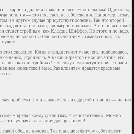
с сахарного диабета и заканчивая всем остальным! Одно дело,
огда полнота — это последствие заболевания. Например, этому
ом и в другом случае присутствует болезнь. Так что второй
е рождаются толстыми, чрезмерно полными. А вот зная о такой
ли станет стройным, как Клаудиа Шиффер. Но этого и не надо.
ежду не влезают. Надо быть честным с самим собой: что
и нужно!
 это некрасиво. Когда в тридцать лет у нас пять подбородков,
есомненно, стройного. А какой директор не хочет, чтобы его
на на высоких и стройных! Повсюду нам диктуют новые правила
лнением клиентской базы. Раз клиентам нравятся красивые
нуть.
целая проблема. Их и жалко очень, а с другой стороны — на них
тем самым вреда своему организму. И действительно! Можно
 — это лучшая фильтрация для организма!
 такой обед не полезен. Так она еще и фигуру себе портит.