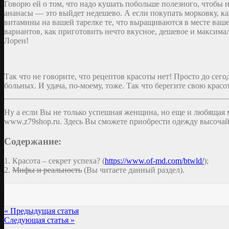
Говорю ей о том, что надо кушать побольше полезного, чтобы 
ананасы — это выйдет недешево. А если покупать морковку, ка
витамины на вашей тарелке те, что выращиваются в месте ваш
вариантов, как приготовить нечто вкусное, дешевое и максимал
Лорен!
Так что не говорите, что рецептов красоты нет! Просто до се
больных. И удача, по-моему, тоже. Так что берегите свою красот
Ну а если Вы не только успешная женщина, но еще и любящая м
www.z79shop.ru. Здесь Вы сможете приобрести одежду высочайш
Содержание:
1. Красота – секрет успеха? (
https://www.of-md.com/btwld/
);
2.
Мифы и реальность
(Вы читаете данный раздел).
« Предыдущая статья
Следующая статья »