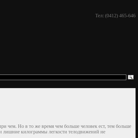
Тел: (0412) 465-646
ри чем. Но в то же время чем больше человек ест, тем больше
а и лишние килограммы легкости телодвижений не