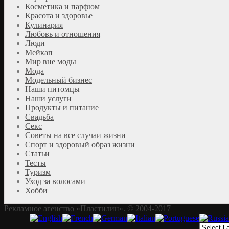
Косметика и парфюм
Красота и здоровье
Кулинария
Любовь и отношения
Люди
Мейкап
Мир вне моды
Мода
Модельный бизнес
Наши питомцы
Наши услуги
Продукты и питание
Свадьба
Секс
Советы на все случаи жизни
Спорт и здоровый образ жизни
Статьи
Тесты
Туризм
Уход за волосами
Хобби
Рекламное агенство
«Пластилин»
. © 2004-2017