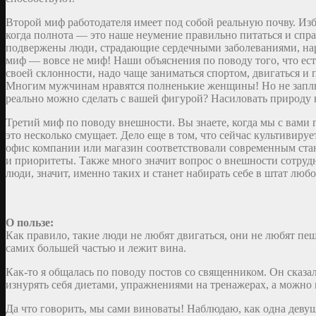
Второй миф работодателя имеет под собой реальную почву. Изб
когда полнота — это наше неумение правильно питаться и спра
подвержены люди, страдающие сердечными заболеваниями, наруш
миф — вовсе не миф! Наши объяснения по поводу того, что ест
своей склонности, надо чаще заниматься спортом, двигаться и 
Многим мужчинам нравятся полненькие женщины! Но не заплыв
реально можно сделать с вашей фигурой? Насиловать природу н
Третий миф по поводу внешности. Вы знаете, когда мы с вами п
это несколько смущает. Дело еще в том, что сейчас культивиру
офис компании или магазин соответствовали современным стан
и приоритеты. Также много значит вопрос о внешности сотрудн
люди, значит, именно таких и станет набирать себе в штат люб
О пользе:
Как правило, такие люди не любят двигаться, они не любят пеш
самих большей частью и лежит вина.
Как-то я общалась по поводу постов со священником. Он сказа
изнурять себя диетами, упражнениями на тренажерах, а можно 
Да что говорить, мы сами виноваты! Наблюдаю, как одна девушк