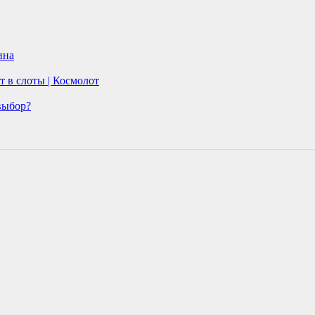
ина
 в слоты | Космолот
выбор?