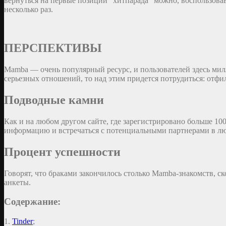
вернуться на первые позиции “хитпарада” можно, воспользова
несколько раз.
ПЕРСПЕКТИВЫ
Mamba — очень популярный ресурс, и пользователей здесь милл
серьезных отношений, то над этим придется потрудиться: отфил
Подводные камни
Как и на любом другом сайте, где зарегистрировано больше 100
информацию и встречаться с потенциальными партнерами в лю
Процент успешности
Говорят, что браками закончилось столько Mamba-знакомств, ск
анкеты.
Содержание:
1.
Tinder
;