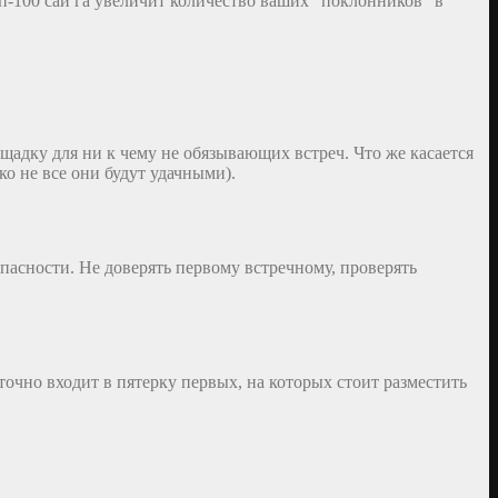
п-100 сай га увеличит количество ваших “поклонников” в
щадку для ни к чему не обязывающих встреч. Что же касается
о не все они будут удачными).
опасности. Не доверять первому встречному, проверять
точно входит в пятерку первых, на которых стоит разместить