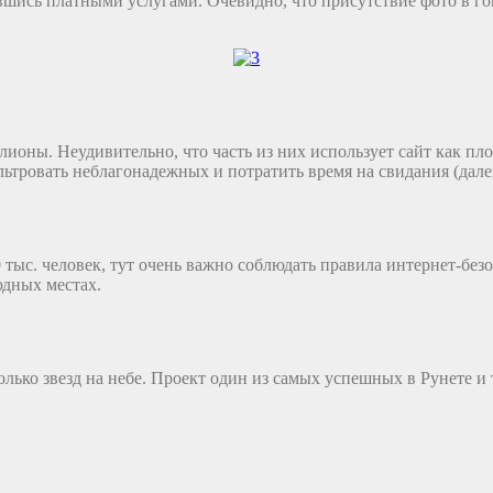
вшись платными услугами. Очевидно, что присутствие фото в го
ионы. Неудивительно, что часть из них использует сайт как пло
ьтровать неблагонадежных и потратить время на свидания (далек
 тыс. человек, тут очень важно соблюдать правила интернет-без
дных местах.
олько звезд на небе. Проект один из самых успешных в Рунете и 