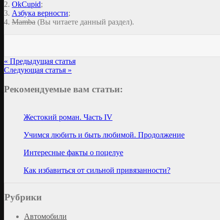
2.
OkCupid
;
3.
Азбука верности
;
4.
Mamba
(Вы читаете данный раздел).
« Предыдущая статья
Следующая статья »
Рекомендуемые вам статьи:
Жестокий роман. Часть IV
Учимся любить и быть любимой. Продолжение
Интересные факты о поцелуе
Как избавиться от сильной привязанности?
Рубрики
Автомобили