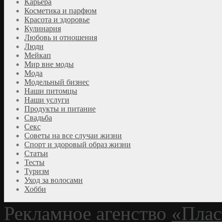
Карьера
Косметика и парфюм
Красота и здоровье
Кулинария
Любовь и отношения
Люди
Мейкап
Мир вне моды
Мода
Модельный бизнес
Наши питомцы
Наши услуги
Продукты и питание
Свадьба
Секс
Советы на все случаи жизни
Спорт и здоровый образ жизни
Статьи
Тесты
Туризм
Уход за волосами
Хобби
Рекламное агенство
«Плас