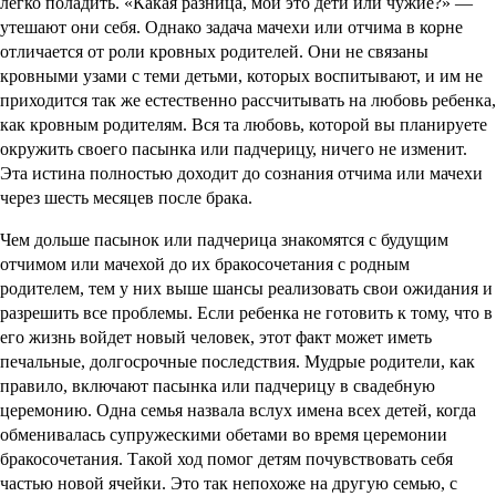
легко поладить. «Какая разница, мои это дети или чужие?» —
утешают они себя. Однако задача мачехи или отчима в корне
отличается от роли кровных родителей. Они не связаны
кровными узами с теми детьми, которых воспитывают, и им не
приходится так же естественно рассчитывать на любовь ребенка,
как кровным родителям. Вся та любовь, которой вы планируете
окружить своего пасынка или падчерицу, ничего не изменит.
Эта истина полностью доходит до сознания отчима или мачехи
через шесть месяцев после брака.
Чем дольше пасынок или падчерица знакомятся с будущим
отчимом или мачехой до их бракосочетания с родным
родителем, тем у них выше шансы реализовать свои ожидания и
разрешить все проблемы. Если ребенка не готовить к тому, что в
его жизнь войдет новый человек, этот факт может иметь
печальные, долгосрочные последствия. Мудрые родители, как
правило, включают пасынка или падчерицу в свадебную
церемонию. Одна семья назвала вслух имена всех детей, когда
обменивалась супружескими обетами во время церемонии
бракосочетания. Такой ход помог детям почувствовать себя
частью новой ячейки. Это так непохоже на другую семью, с