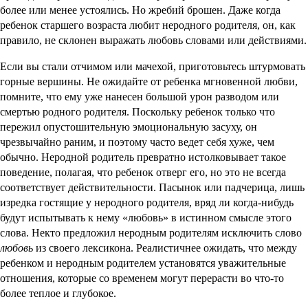
более или менее устоялись. Но жребий брошен. Даже когда
ребенок старшего возраста любит неродного родителя, он, как
правило, не склонен выражать любовь словами или действиями.
Если вы стали отчимом или мачехой, приготовьтесь штурмовать
горные вершины. Не ожидайте от ребенка мгновенной любви,
помните, что ему уже нанесен большой урон разводом или
смертью родного родителя. Поскольку ребенок только что
пережил опустошительную эмоциональную засуху, он
чрезвычайно раним, и поэтому часто ведет себя хуже, чем
обычно. Неродной родитель превратно истолковывает такое
поведение, полагая, что ребенок отверг его, но это не всегда
соответствует действительности. Пасынок или падчерица, лишь
изредка гостящие у неродного родителя, вряд ли когда-нибудь
будут испытывать к нему «любовь» в истинном смысле этого
слова. Некто предложил неродным родителям исключить слово
любовь
из своего лексикона. Реалистичнее ожидать, что между
ребенком и неродным родителем установятся уважительные
отношения, которые со временем могут перерасти во что-то
более теплое и глубокое.