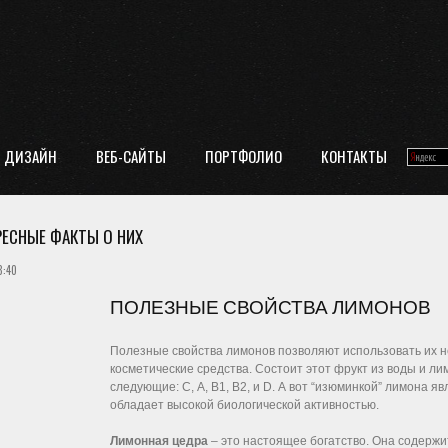
ДИЗАЙН
ВЕБ-САЙТЫ
ПОРТФОЛИО
КОНТАКТЫ
РЕСНЫЕ ФАКТЫ О НИХ
8:40
ПОЛЕЗНЫЕ СВОЙСТВА ЛИМОНОВ
Полезные свойства лимонов позволяют использовать их не 
косметические средства. Состоит этот фрукт из воды и л
следующие: С, А, В1, В2, и D. А вот “изюминкой” лимона 
обладает высокой биологической активностью.
Лимонная цедра
– это настоящее богатство. Она содерж