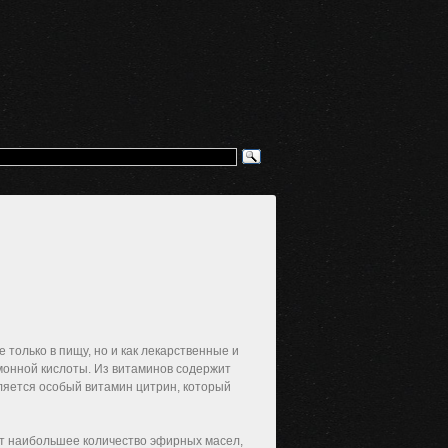
только в пищу, но и как лекарственные и
имонной кислоты. Из витаминов содержит
является особый витамин цитрин, который
ит наибольшее количество эфирных масел,