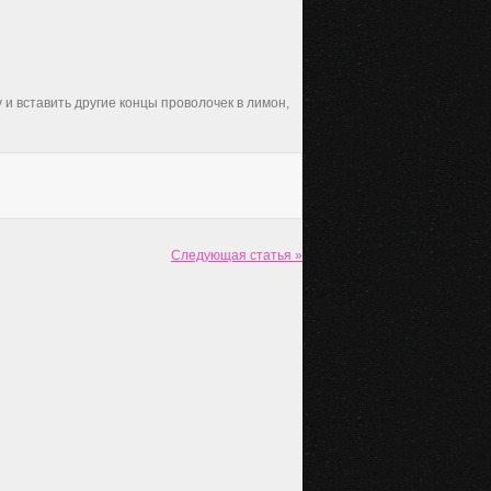
 и вставить другие концы проволочек в лимон,
Следующая статья »