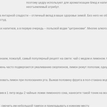
поэтому цедру используют для ароматизации блюд и напит
неотъемлемый атрибут.
а янтарной сладости – отличный вклад в ваше здоровье зимой. Без него не о
студ.
 напитков, а в первую очередь – польской водки “цитриновки”. Многие алког
знаем, пожалуй, самый популярный рецепт на свете: чай с медом и лимоном.
вень часто подвергаются ужаливанию скорпионов, лимон режут пополам, одну
зовать лимон при полосканиях рта. Выжав половину фрукта в пол-стакана в
ив в 1 литр воды 2 чайные ложки лимонного сока, нанесите такой тоник на в
 смочить им небольшой тампон и прикладывать к нужному месту.