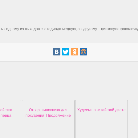
ь к одному из выходов светодиода медную, а к другому – цинковую проволочку
войства
Отвар шиповника для
Худеем на китайской диете
 перца
похудения. Продолжение