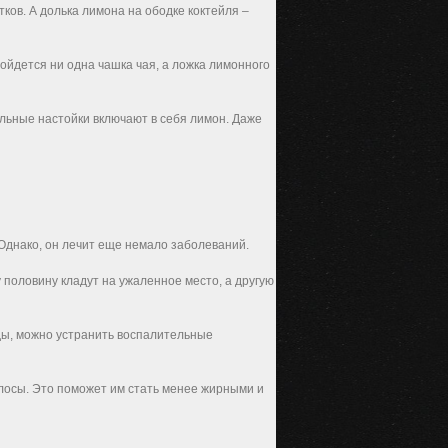
ков. А долька лимона на ободке коктейля –
бойдется ни одна чашка чая, а ложка лимонного
ольные настойки включают в себя лимон. Даже
 Однако, он лечит еще немало заболеваний.
 половину кладут на ужаленное место, а другую
оды, можно устранить воспалительные
олосы. Это поможет им стать менее жирными и