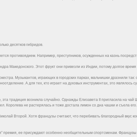
лько десятков гибридов.
ляется противоядием. Например, преступников, осужденных на казнь посредст
ндра Македонского. Этот фрукт они привезли из Индии, потому долгое время 
ркестра. Музыкантов, играющих в городских парках, мальчишки дразнили так: 
оотделение. А для тех, кто играет на духовых инструментах, это являлось 
 эта традиция возникла случайно. Однажды Елизавета II пригласила на чай 
ъел. Королева не растерялась и тоже достала лимон со дна чашки и съела его.
колай Второй. Хотя французы считают, что перебивать благородный вкус конь
я” премия, ее присуждают особенно необщительным спортсменам. Французы