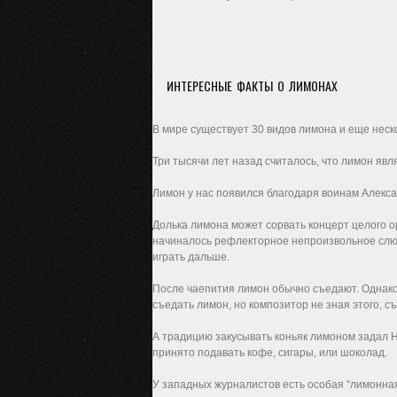
ИНТЕРЕСНЫЕ ФАКТЫ О ЛИМОНАХ
В мире существует 30 видов лимона и еще неско
Три тысячи лет назад считалось, что лимон яв
Лимон у нас появился благодаря воинам Алекса
Долька лимона может сорвать концерт целого о
начиналось рефлекторное непроизвольное слюн
играть дальше.
После чаепития лимон обычно съедают. Однако,
съедать лимон, но композитор не зная этого, с
А традицию закусывать коньяк лимоном задал Ни
принято подавать кофе, сигары, или шоколад.
У западных журналистов есть особая “лимонна