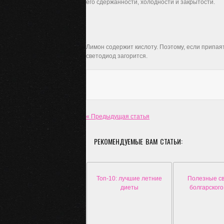
его сдержанности, холодности и закрытости.
Лимон содержит кислоту. Поэтому, если припаят
светодиод загорится.
« Предыдущая статья
РЕКОМЕНДУЕМЫЕ ВАМ СТАТЬИ:
Топ-10: лучшие летние
Полезные с
диеты
болгарского