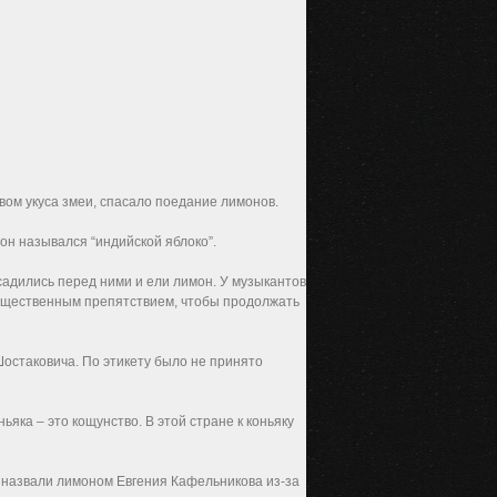
вом укуса змеи, спасало поедание лимонов.
он назывался “индийской яблоко”.
садились перед ними и ели лимон. У музыкантов
существенным препятствием, чтобы продолжать
Шостаковича. По этикету было не принято
яка – это кощунство. В этой стране к коньяку
 назвали лимоном Евгения Кафельникова из-за