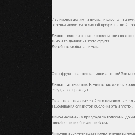
Из лимонов делают и джемы, и варенья. Баночк
варенья является отличной профилактикой про
Лимон
– важная составляющая многих известных
вино и то делают из этого фрукта.
Лечебные свойства лимона
Этот фрукт – настоящая мини-аптечка! Все мы 
Лимон – антисептик.
В Египте, где жители дере
сосут, и все проходит.
Его антисептические свойства помогают исполь
заболевания слизистой оболочки рта и глотки.
Лимон незаменим при уходе за волосами. Добав
приобрести необычайный блеск.
Лимонный сок уменьшает кровотечения из носа: