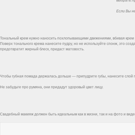
выбрать л
Если Вы н
Тональный крем нужно наносить похлопывающими движениями, вбивая крем п
Поверх тонального крема нанесите пудру, но не используйте спонж, это созд
предотвратит жирный блеск, придаст матовость.
Чтобы губная помада держалась дольше — припудрите губы, нанесите слой 
Не забудьте про румяна, они придадут здоровый цвет лицу.
Свадебный макияж должен быть идеальным как в жизни, так и на фото и виде