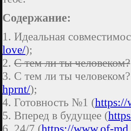
Содержание:
1. Идеальная совместимос
love/
);
2.
С тем ли ты человеком?
3. С тем ли ты человеком?
hprnt/
);
4. Готовность №1 (
https:/
5. Вперед в будущее (
http
6. 24/7 (
https://www.of-md.