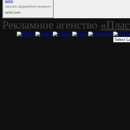
mebel
заказать гардеробную недорого
mebel.store
Рекламное агенство
«Плас