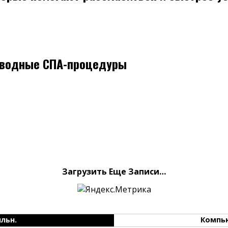
е водные СПА-процедуры
Загрузить Еще Записи…
льн.
Компь