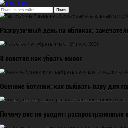
Разгрузочный день на яблоках: замечател
29 июля 2026
8 советов как убрать живот
Осенние ботинки: как выбрать пару для г
Почему вес не уходит: распространенные
25 июля 202