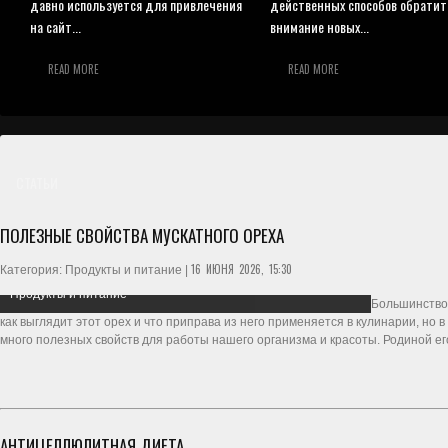
давно используется для привлечения
действенных способов обратит
на сайт...
внимание новых...
READ MORE
READ MORE
СТАТЬИ
ПОЛЕЗНЫЕ СВОЙСТВА МУСКАТНОГО ОРЕХА
16 ИЮНЯ 2026, 15:30
Категория: Продукты и питание |
Продукты и питание
Большинство 
как выглядит этот орех и что приправа из него применяется в кулинарии, но 
много полезных свойств для работы нашего организма и красоты. Родиной ег
АНТИЦЕЛЛЮЛИТНАЯ ДИЕТА