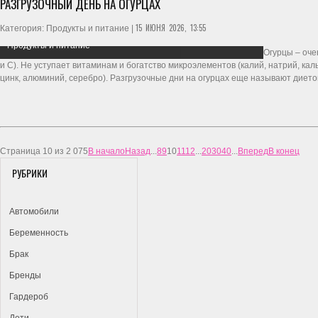
РАЗГРУЗОЧНЫЙ ДЕНЬ НА ОГУРЦАХ
15 ИЮНЯ 2026, 13:55
Категория: Продукты и питание |
Продукты и питание
Огурцы – оче
и С). Не уступает витаминам и богатство микроэлементов (калий, натрий, каль
цинк, алюминий, серебро). Разгрузочные дни на огурцах еще называют дието
Страница 10 из 2 075
В начало
Назад
...
8
9
10
11
12
...
20
30
40
...
Вперед
В конец
РУБРИКИ
Автомобили
Беременность
Брак
Бренды
Гардероб