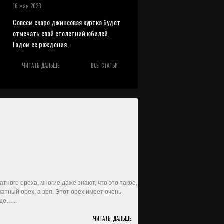
16 мая 2023
Совсем скоро джинсовая куртка будет
отмечать свой столетний юбилей.
Годом ее рождения...
ЧИТАТЬ ДАЛЬШЕ
ВСЕ СТАТЬИ
ного ореха, многие даже знают, что это такое,
катный орех, а зря. Этот орех имеет очень
ще…...
ЧИТАТЬ ДАЛЬШЕ