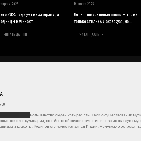
 апреля 2025
19 марта 2025
ето 2025 года уже не за горами, и
Летняя широкополая шляпа – это не
модницы начинают...
только стильный аксессуар, но...
ЧИТАТЬ ДАЛЬШЕ
ЧИТАТЬ ДАЛЬШЕ
А
5:30
Большинство людей хоть раз слышали о существовании мускат
 применяется в кулинарии, но в бытовой жизни немногие из нас использует мус
анизма и красоты. Родиной его является запад Индии, Молуккские острова. Е