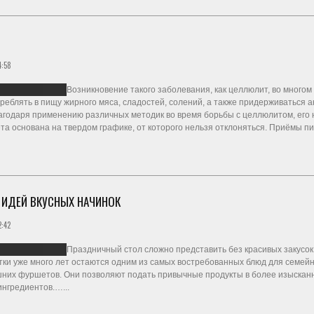
4:58
Возникновение такого заболевания, как целлюлит, во многом
реблять в пищу жирного мяса, сладостей, солений, а также придерживаться
годаря применению различных методик во время борьбы с целлюлитом, его 
а основана на твердом графике, от которого нельзя отклоняться. Приёмы п
0 ИДЕЙ ВКУСНЫХ НАЧИНОК
:42
Праздничный стол сложно представить без красивых закусок,
тки уже много лет остаются одним из самых востребованных блюд для семейн
шних фуршетов. Они позволяют подать привычные продукты в более изыскан
нгредиентов.…...