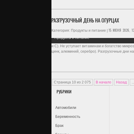
РАЗГРУЗОЧНЫЙ ДЕНЬ НА ОГУРЦАХ
15 ИЮНЯ 2026, 13
Категория: Продукты и питание |
Продукты и питание
и С). Не уступает витаминам и богатство микроэ
цинк, алюминий, серебро). Разгрузочные дни н
Страница 10 из 2 075
В начало
Назад
..
РУБРИКИ
Автомобили
Беременность
Брак