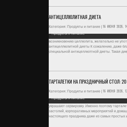
АНТИЦЕЛЛЮЛИТНАЯ ДИЕТА
16 ИЮНЯ 2026, 1
Категория: Продукты и питание |
Продукты и питание
возникновению целлюлита, желательно не упот
антицеллюлитной диеты К сожалению, даже бла
специальной антицеллюлтной диеты. Такая диет
ТАРТАЛЕТКИ НА ПРАЗДНИЧНЫЙ СТОЛ: 2
16 ИЮНЯ 2026, 12
Категория: Продукты и питание |
Продукты и питание
украшают сервировку. Именно поэтому тартале
застолий, корпоративных мероприятий и дома
настоящего праздника даже из самых простых и