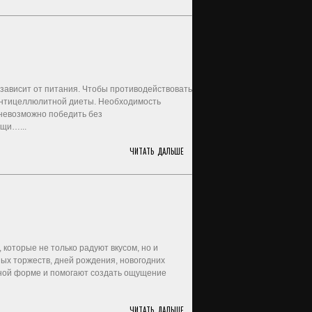
 зависит от питания. Чтобы противодействовать
 антицеллюлитной диеты. Необходимость
невозможно победить без
ищи…...
ЧИТАТЬ ДАЛЬШЕ
 которые не только радуют вкусом, но и
ых торжеств, дней рождения, новогодних
ной форме и помогают создать ощущение
ЧИТАТЬ ДАЛЬШЕ