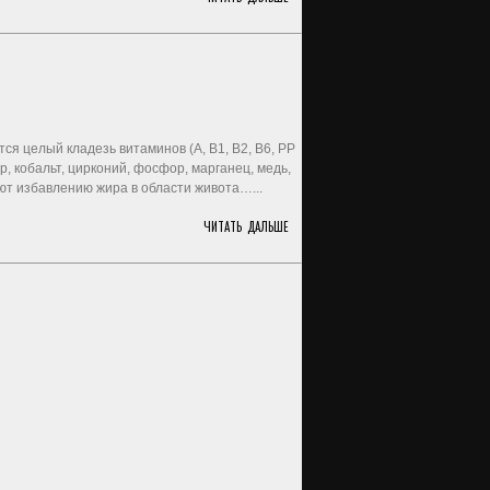
ся целый кладезь витаминов (А, В1, В2, В6, РР
р, кобальт, цирконий, фосфор, марганец, медь,
уют избавлению жира в области живота…...
ЧИТАТЬ ДАЛЬШЕ