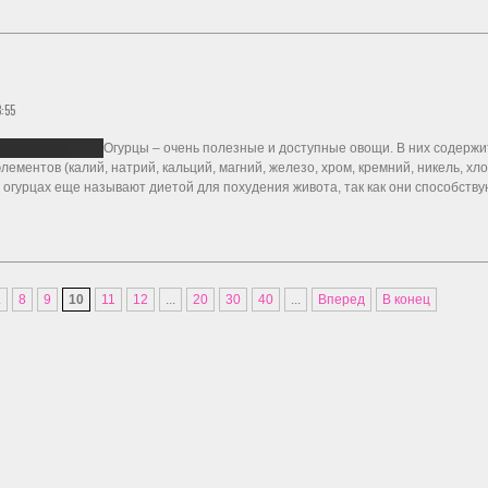
:55
Огурцы – очень полезные и доступные овощи. В них содержит
лементов (калий, натрий, кальций, магний, железо, хром, кремний, никель, хло
а огурцах еще называют диетой для похудения живота, так как они способств
.
8
9
10
11
12
...
20
30
40
...
Вперед
В конец