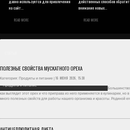
давно используется для привлечения
действенных способов обратит
на сайт...
внимание новых...
READ MORE
READ MORE
СТАТЬИ
ПОЛЕЗНЫЕ СВОЙСТВА МУСКАТНОГО ОРЕХА
16 ИЮНЯ 2026, 15:30
Категория: Продукты и питание |
Продукты и питание
Большинство 
как выглядит этот орех и что приправа из него применяется в кулинарии, но 
много полезных свойств для работы нашего организма и красоты. Родиной ег
АНТИЦЕЛЛЮЛИТНАЯ ДИЕТА