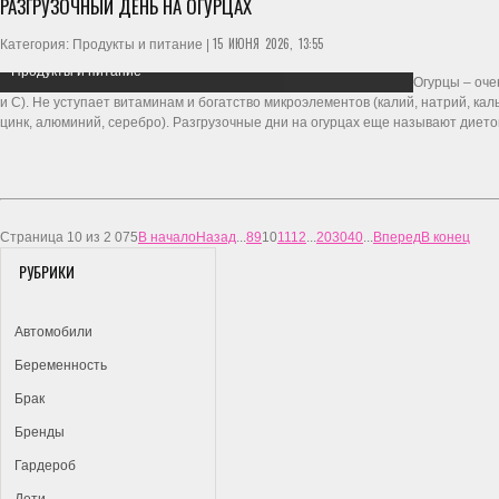
РАЗГРУЗОЧНЫЙ ДЕНЬ НА ОГУРЦАХ
15 ИЮНЯ 2026, 13:55
Категория: Продукты и питание |
Продукты и питание
Огурцы – оче
и С). Не уступает витаминам и богатство микроэлементов (калий, натрий, каль
цинк, алюминий, серебро). Разгрузочные дни на огурцах еще называют дието
Страница 10 из 2 075
В начало
Назад
...
8
9
10
11
12
...
20
30
40
...
Вперед
В конец
РУБРИКИ
Автомобили
Беременность
Брак
Бренды
Гардероб