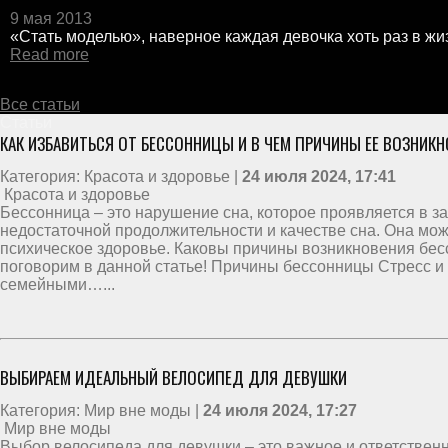
9 мая 2013
«Стать моделью», наверное каждая девочка хоть раз в жиз
Read more
Все статьи
Статьи
КАК ИЗБАВИТЬСЯ ОТ БЕССОННИЦЫ И В ЧЕМ ПРИЧИНЫ ЕЕ ВОЗНИК
Категория: Красота и здоровье |
24 июля 2024, 17:41
Красота и здоровье
Бессонница – это нарушение сна, которое проявляется в 
недостаточной продолжительности и качестве сна. Она мож
психическое здоровье. Каковы причины возникновения бес
поговорим в данной статье! Причины бессонницы Стресс и 
семейными…...
ВЫБИРАЕМ ИДЕАЛЬНЫЙ ВЕЛОСИПЕД ДЛЯ ДЕВУШКИ
Категория: Мир вне моды |
24 июля 2024, 17:27
Мир вне моды
Выбор велосипеда для девушки – это важное и ответственн