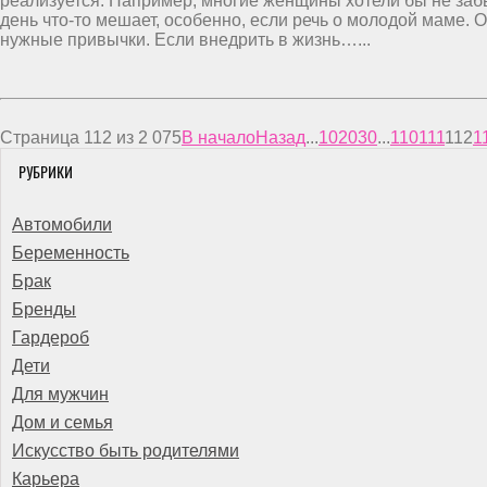
реализуется. Например, многие женщины хотели бы не заб
день что-то мешает, особенно, если речь о молодой маме. О
нужные привычки. Если внедрить в жизнь…...
Страница 112 из 2 075
В начало
Назад
...
10
20
30
...
110
111
112
1
РУБРИКИ
Автомобили
Беременность
Брак
Бренды
Гардероб
Дети
Для мужчин
Дом и семья
Искусство быть родителями
Карьера