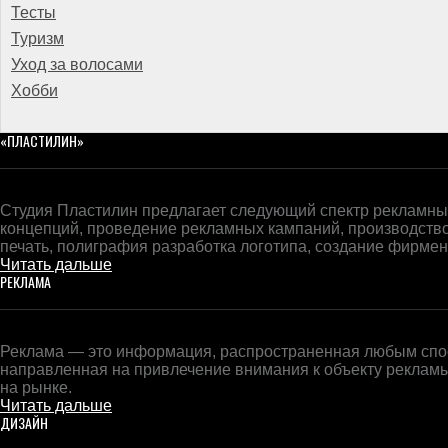
Тесты
Туризм
Уход за волосами
Хобби
«ПЛАСТИЛИН»
Студия Пластилин предлагает следующий спектр рекламных
концепций, проведение рекламных кампаний, производств
печать, полиграфия разработка логотипа, создание фирменн
Читать дальше
РЕКЛАМА
Реклама — это информация, распространенная любым спос
направленная на привлечение внимания к объекту реклам
на рынке.
Читать дальше
ДИЗАЙН