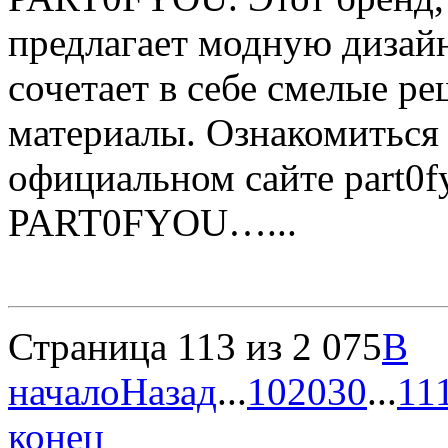
предлагает модную дизай
сочетает в себе смелые р
материалы. Ознакомиться
официальном сайте part0f
PART0FYOU…...
Страница 113 из 2 075
В
начало
Назад
...
10
20
30
...
11
конец