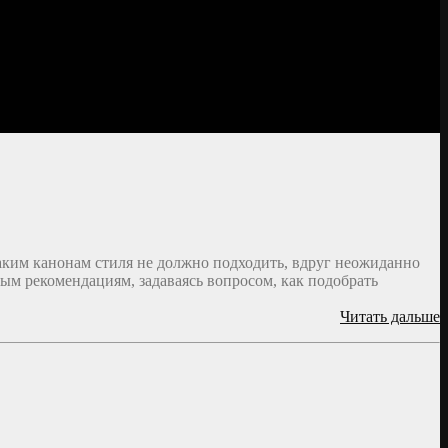
каким канонам стиля не должно подходить, вдруг неожиданно
ым рекомендациям, задаваясь вопросом, как подобрать
Читать дальше