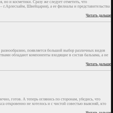
, но и косметики. Сразу же следует отметить, что
 – г.Арлесхайм, Швейцария), а ее филиалы и представительства
Читать дальше
у разнообразию, появляется большой выбор различных видов
твами обладают компоненты входящие в состав бальзама, а не
Читать дальше
ечно, готов. А теперь оглянись по сторонам, убедись, что
са откровенно не хотелось и с чистой совестью выясняй, кто
Читать дальше