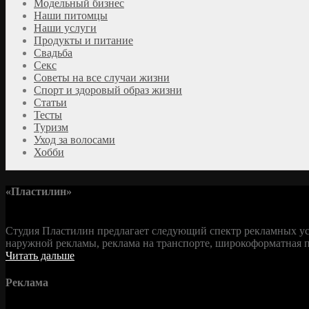
Модельный бизнес
Наши питомцы
Наши услуги
Продукты и питание
Свадьба
Секс
Советы на все случаи жизни
Спорт и здоровый образ жизни
Статьи
Тесты
Туризм
Уход за волосами
Хобби
«Пластилин»
Студия Пластилин предлагает следующий спектр рекламных усл
наружной рекламы, реклама на транспорте, широкоформатная пе
Читать дальше
Реклама