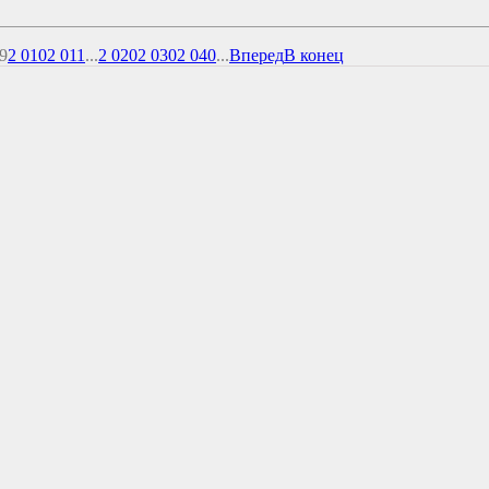
9
2 010
2 011
...
2 020
2 030
2 040
...
Вперед
В конец