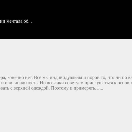
ни мечтала об...
ра, конечно нет. Все мы индивидуальны и порой то, что ни по 
и оригинальность. Но все-таки советуем прислушаться к основн
вать с верхней одеждой. Поэтому и примерять…...