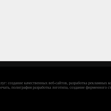
уг: создание качественных веб-сайтов, разработка рекламных 
чать, полиграфия разработка логотипа, создание фирменного сти