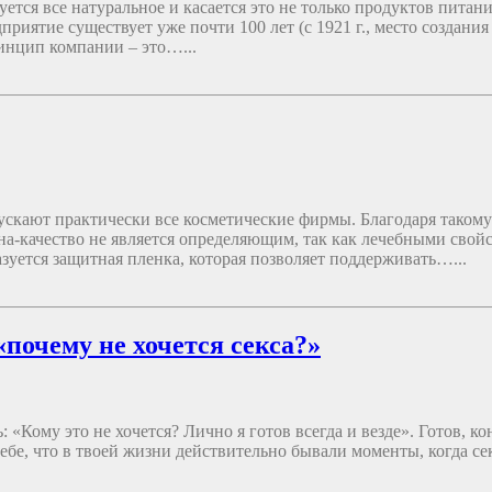
ся все натуральное и касается это не только продуктов питания
риятие существует уже почти 100 лет (с 1921 г., место создания
инцип компании – это…...
пускают практически все косметические фирмы. Благодаря таком
на-качество не является определяющим, так как лечебными свойс
зуется защитная пленка, которая позволяет поддерживать…...
почему не хочется секса?»
«Кому это не хочется? Лично я готов всегда и везде». Готов, кон
ебе, что в твоей жизни действительно бывали моменты, когда сек