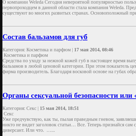
О компании Weleda Сегодня невероятной популярностью пользует
первопроходцем в данной области стала компания Weleda. Предп
существуют во многих развитых странах. Основоположный пр
Состав бальзамов для губ
Категория: Косметика и парфюм |
17 мая 2014, 08:46
Косметика и парфюм
Средства по уходу за нежной кожей губ в настоящее время вы
бальзамов в любой ценовой категории. При этом показатель це
фирма производитель. Благодаря восковой основе на губах обра
Органы сексуальной безопасности или «
Категория: Секс |
15 мая 2014, 18:51
Секс
Уже предчувствую, как ты, пылая праведным гневом, заявляешь: 
никто не видит заголовок статьи… Все. Теперь признайся сам с
диверсант. Или что. …...