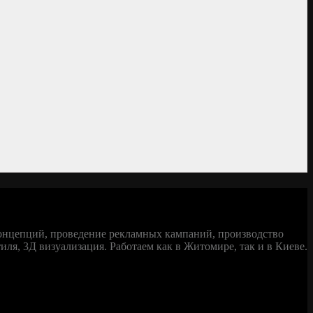
концепций, проведение рекламных кампаний, производство
ля, 3Д визуализация. Работаем как в Житомире, так и в Киеве.