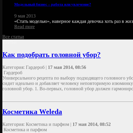
Модельный бизнес – работа или увлечение?
9 мая 2013
«Стать моделью», наверное каждая девочка хоть раз в жиз
Read more
Все статьи
Статьи
Как подобрать головной убор?
Категория: Гардероб |
17 мая 2014, 08:56
Гардероб
Универсального рецепта по выбору подходящего головного убо
сидит идеально и добавляет человеку неповторимую изюминку 
головной убор. 1. Во-первых, головной убор должен гармониро
Косметика Weleda
Категория: Косметика и парфюм |
17 мая 2014, 08:52
Косметика и парфюм