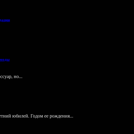
ндации
 моды
суар, но...
етний юбилей. Годом ее рождения...