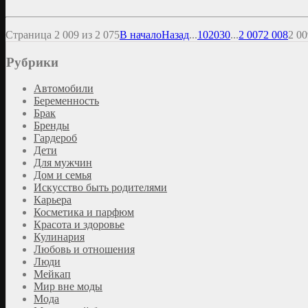
Страница 2 009 из 2 075
В начало
Назад
...
10
20
30
...
2 007
2 008
2 00
Рубрики
Автомобили
Беременность
Брак
Бренды
Гардероб
Дети
Для мужчин
Дом и семья
Искусство быть родителями
Карьера
Косметика и парфюм
Красота и здоровье
Кулинария
Любовь и отношения
Люди
Мейкап
Мир вне моды
Мода