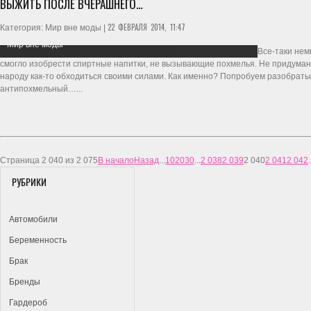
ВЫЖИТЬ ПОСЛЕ ВЧЕРАШНЕГО…
22 ФЕВРАЛЯ 2014, 11:47
Категория: Мир вне моды |
Мир вне моды
Все-таки нем
смогло изобрести спиртные напитки, не вызывающие похмелья. Не придумано
народу как-то обходиться своими силами. Как именно? Попробуем разобраться
антипохмельный…...
Страница 2 040 из 2 075
В начало
Назад
...
10
20
30
...
2 038
2 039
2 040
2 041
2 042
.
РУБРИКИ
Автомобили
Беременность
Брак
Бренды
Гардероб