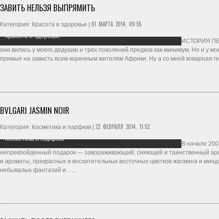
ЗАВИТЬ НЕЛЬЗЯ ВЫПРЯМИТЬ
01 МАРТА 2014, 09:55
Категория: Красота и здоровье |
Красота и здоровье
ИСТОРИЯ ПЕР
они вились у моего дедушки и трех поколений предков как минимум. Но и у м
прямые на зависть всем коренным жителям Африки. Ну а со мной коварная ге
BVLGARI JASMIN NOIR
22 ФЕВРАЛЯ 2014, 11:52
Категория: Косметика и парфюм |
Косметика и парфюм
В начале 200
непревзойденный подарок — завораживающий, сияющий и таинственный аромат
и ароматы, прекрасных и восхитительных восточных цветков жасмина и миндал
небывалых фантазий и…...