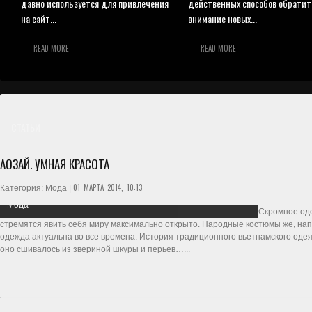
давно используется для привлечения
действенных способов обратит
на сайт...
внимание новых...
READ MORE
READ MORE
СТАТЬИ
АОЗАЙ. УМНАЯ КРАСОТА
01 МАРТА 2014, 10:13
Категория: Мода |
Мода
Скромное од
стремятся явить себя миру максимально открыто. Народные костюмы же, на
одежда актуальна во все времена. История традиционного вьетнамского одея
оно сшивалось из звериной шкуры и перьев…...