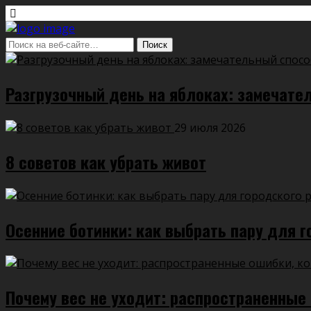
Разгрузочный день на яблоках: замечате
29 июля 2026
8 советов как убрать живот
Осенние ботинки: как выбрать пару для г
Почему вес не уходит: распространенные