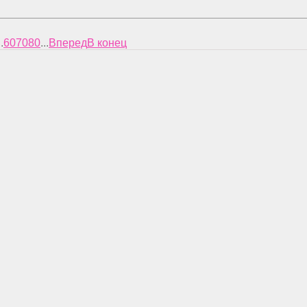
..
60
70
80
...
Вперед
В конец