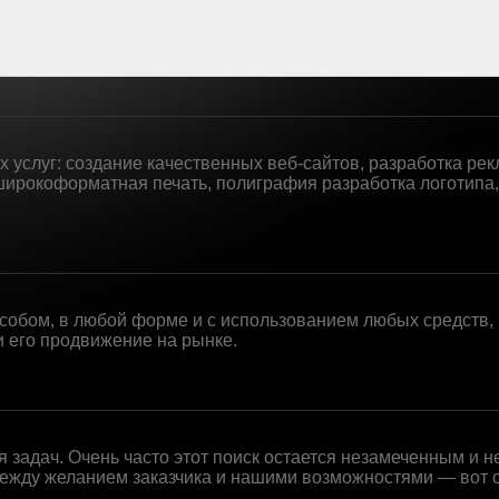
 услуг: создание качественных веб-сайтов, разработка ре
широкоформатная печать, полиграфия разработка логотипа,
обом, в любой форме и с использованием любых средств, 
 его продвижение на рынке.
я задач. Очень часто этот поиск остается незамеченным и 
между желанием заказчика и нашими возможностями — вот 