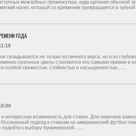
ступных межзубных промежутках, куда щетинки обычной зуб
 мягкий налет, который со временем превращается в зубной
РЕМЕНИ ГОДА
11:19
ое складывается не только из личного вкуса, но и из глуб
 именно сезонные цветы становятся его самыми яркими и 
ся особой свежестью, стойкостью и насыщенностью…...
10:00
 и интересная возможность для ставок. Для новичков важно
. Осознанный подход к ставкам на американский футбол пом
ю подойти к выбору букмекерской…...