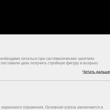
 необходимо питаться при систематических занятиях
е поставили цель получить стройную фигуру и всерьез
Читать дальше
 кариозного поражения. Основная угроза заключается в