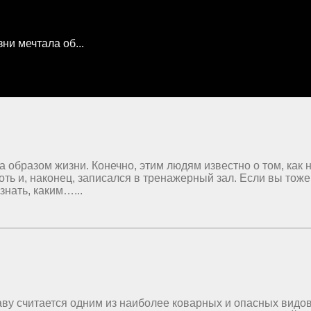
ни мечтала об...
а образом жизни. Конечно, этим людям известно о том, как
роть и, наконец, записался в тренажерный зал. Если вы тож
нать, каким…...
ву считается одним из наиболее коварных и опасных видов