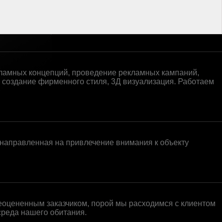
кламных концепций, проведение рекламных кампаний,
 создание фирменного стиля, 3Д визуализация. Работаем
направленная на привлечение внимания к объекту
неоцененным заказчиком, порой мы расходимся с клиентом
среда нашего обитания.