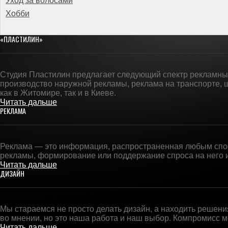
Уход за волосами
Хобби
«ПЛАСТИЛИН»
Студия Пластилин предлагает следующий спектр рекламных
производство наружной рекламы, реклама на транспорте, 
как в Житомире, так и в Киеве.
Читать дальше
РЕКЛАМА
Реклама — это информация, распространенная любым спос
рекламы, формирование или поддержание спроса на него и
Читать дальше
ДИЗАЙН
Мы стараемся не просто делать дизайн, а находить решени
во мнении, но это наша работа и наш выбор. Компромисс 
Читать дальше