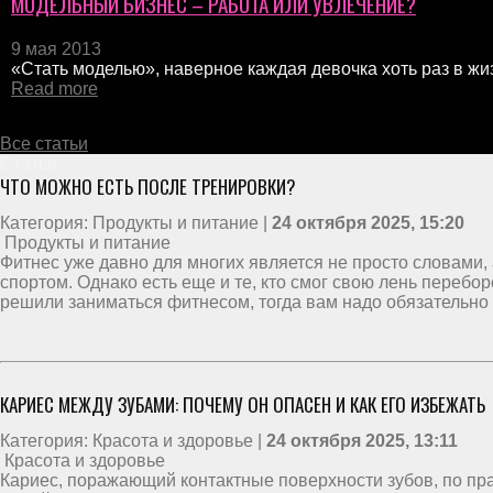
МОДЕЛЬНЫЙ БИЗНЕС – РАБОТА ИЛИ УВЛЕЧЕНИЕ?
9 мая 2013
«Стать моделью», наверное каждая девочка хоть раз в жиз
Read more
Все статьи
Статьи
ЧТО МОЖНО ЕСТЬ ПОСЛЕ ТРЕНИРОВКИ?
Категория: Продукты и питание |
24 октября 2025, 15:20
Продукты и питание
Фитнес уже давно для многих является не просто словами, 
спортом. Однако есть еще и те, кто смог свою лень перебо
решили заниматься фитнесом, тогда вам надо обязательно з
КАРИЕС МЕЖДУ ЗУБАМИ: ПОЧЕМУ ОН ОПАСЕН И КАК ЕГО ИЗБЕЖАТЬ
Категория: Красота и здоровье |
24 октября 2025, 13:11
Красота и здоровье
Кариес, поражающий контактные поверхности зубов, по пра