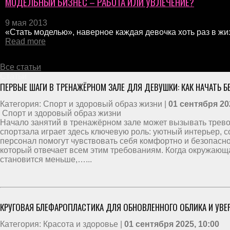
МОДЕЛЬНЫЙ БИЗНЕС – РАБОТА ИЛИ УВЛЕЧЕНИЕ?
9 мая 2013
«Стать моделью», наверное каждая девочка хоть раз в жиз
Read more
Все статьи
Статьи
ПЕРВЫЕ ШАГИ В ТРЕНАЖЁРНОМ ЗАЛЕ ДЛЯ ДЕВУШКИ: КАК НАЧАТЬ БЕ
Категория: Спорт и здоровый образ жизни |
01 сентября 20
Спорт и здоровый образ жизни
Начало занятий в тренажёрном зале может вызывать трево
спортзала играет здесь ключевую роль: уютный интерьер,
персонал помогут чувствовать себя комфортно и безопасно
который отвечает всем этим требованиям. Когда окружающа
становится меньше,…...
КРУГОВАЯ БЛЕФАРОПЛАСТИКА ДЛЯ ОБНОВЛЕННОГО ОБЛИКА И УВЕ
Категория: Красота и здоровье |
01 сентября 2025, 10:00