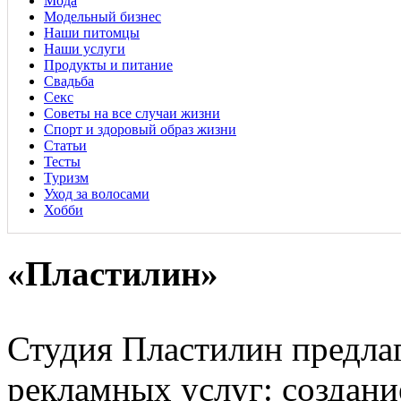
Мода
Модельный бизнес
Наши питомцы
Наши услуги
Продукты и питание
Свадьба
Секс
Советы на все случаи жизни
Спорт и здоровый образ жизни
Статьи
Тесты
Туризм
Уход за волосами
Хобби
«Пластилин»
Студия Пластилин предла
рекламных услуг: создани