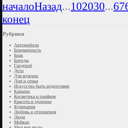
начало
Назад
...
10
20
30
...
67
конец
Рубрики
Автомобили
Беременность
Брак
Бренды
Гардероб
Дети
Для мужчин
Дом и семья
Искусство быть родителями
Карьера
Косметика и парфюм
Красота и здоровье
Кулинария
Любовь и отношения
Люди
Мейкап
Мир вне моды