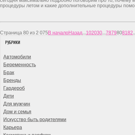
сегодня максимально подробно поговорим про то, почему м
процедуры летом и какие дополнительные процедуры помогу
Страница 80 из 2 075
В начало
Назад
...
10
20
30
...
78
79
80
81
82
.
РУБРИКИ
Автомобили
Беременность
Брак
Бренды
Гардероб
Дети
Для мужчин
Дом и семья
Искусство быть родителями
Карьера