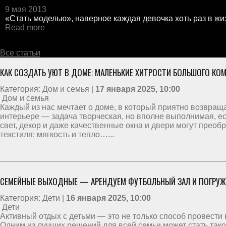
9 мая 2013
«Стать моделью», наверное каждая девочка хоть раз в жиз
Read more
Все статьи
Статьи
КАК СОЗДАТЬ УЮТ В ДОМЕ: МАЛЕНЬКИЕ ХИТРОСТИ БОЛЬШОГО КО
Категория: Дом и семья |
17 января 2025, 10:00
Дом и семья
Каждый из нас мечтает о доме, в который приятно возвраща
интерьере — задача творческая, но вполне выполнимая, есл
свет, декор и даже качественные окна и двери могут преоб
текстиля: мягкость и тепло…...
СЕМЕЙНЫЕ ВЫХОДНЫЕ — АРЕНДУЕМ ФУТБОЛЬНЫЙ ЗАЛ И ПОГРУЖА
Категория: Дети |
16 января 2025, 10:00
Дети
Активный отдых с детьми — это не только способ провести
Одним из лучших решений для всей семьи может стать тако