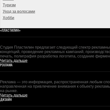
Туризм
Уход за волосами
Хобби
«ПЛАСТИЛИН»
Студия Пластилин предлагает следующий спектр рекламных
концепций, проведение рекламных кампаний, производств
печать, полиграфия разработка логотипа, создание фирменн
Читать дальше
РЕКЛАМА
Реклама — это информация, распространенная любым спос
направленная на привлечение внимания к объекту реклам
на рынке.
Читать дальше
ДИЗАЙН