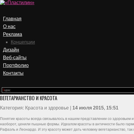
Главная
О нас
Реклама
Концепции
Дизайн
Веб-сайты
Портфолио
Контакты
ВЕГЕТАРИАНСТВО И КРАСОТА
Категория: Красота и здоровье |
14 июля 2015, 15:51
Понятие красоты всегда связывалось в нашем представлении со здоровьем и 
наоборот, ценили пышные формы. Идеалом красоты в античности было гармони
Рафаэль и Леонардо. И эту красоту может дать человеку вегетарианство, так