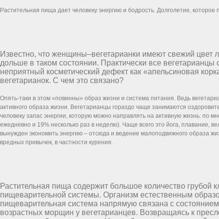
Растительная пища дает человеку энергию и бодрость. Долголетие, которое 
Известно, что женщины–вегетарианки имеют свежий цвет ли
дольше в таком состоянии. Практически все вегетарианцы с
неприятный косметический дефект как «апельсиновая корка
вегетарианок. С чем это связано?
Опять-таки в этом «повинны» образ жизни и система питания. Ведь вегетари
активного образа жизни. Вегетарианцы гораздо чаще занимаются оздоровит
человеку запас энергии, которую можно направлять на активную жизнь: по м
ежедневно и 19% несколько раз в неделю). Чаще всего это йога, плавание,
вынужден экономить энергию – отсюда и ведение малоподвижного образа жизни
вредных привычек, в частности курения.
Растительная пища содержит большое количество грубой 
пищеварительной системы. Организм естественным образом 
пищеварительная система напрямую связана с состоянием 
возрастных морщин у вегетарианцев. Возвращаясь к пресло