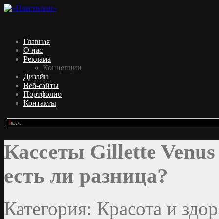
Главная
О нас
Реклама
Концепции
Дизайн
Веб-сайты
Портфолио
Контакты
Кассеты Gillette Venus
есть ли разница?
Категория: Красота и здор