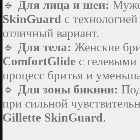
🔹
Для лица и шеи:
Мужс
SkinGuard
с технологией
отличный вариант.
🔹
Для тела:
Женские бр
ComfortGlide
с гелевыми
процесс бритья и уменьш
🔹
Для зоны бикини:
Под
при сильной чувствитель
Gillette SkinGuard
.