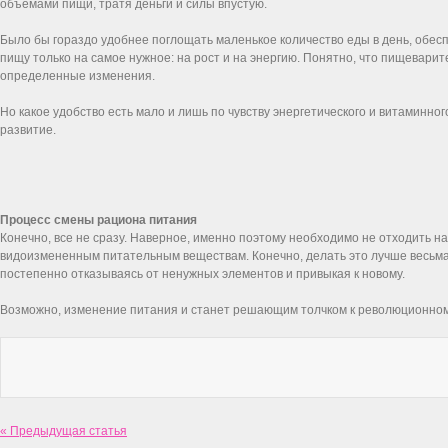
объемами пищи, тратя деньги и силы впустую.
Было бы гораздо удобнее поглощать маленькое количество еды в день, обес
пищу только на самое нужное: на рост и на энергию. Понятно, что пищевари
определенные изменения.
Но какое удобство есть мало и лишь по чувству энергетического и витаминн
развитие.
Процесс смены рациона питания
Конечно, все не сразу. Наверное, именно поэтому необходимо не отходить н
видоизмененным питательным веществам. Конечно, делать это лучше весьма 
постепенно отказываясь от ненужных элементов и привыкая к новому.
Возможно, изменение питания и станет решающим толчком к революционному
« Предыдущая статья