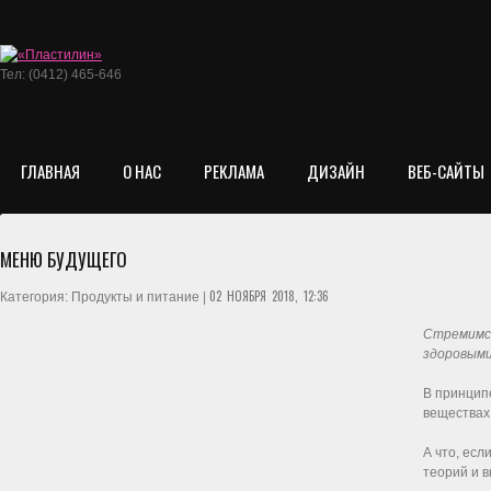
Тел: (0412) 465-646
ГЛАВНАЯ
О НАС
РЕКЛАМА
ДИЗАЙН
ВЕБ-САЙТЫ
МЕНЮ БУДУЩЕГО
02 НОЯБРЯ 2018, 12:36
Категория: Продукты и питание |
Стремимся
здоровыми
В принципе
веществах
А что, есл
теорий и в