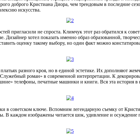
арого доброго Кристиана Диора, чем трендовым в последние сезо
флексию искусства.
ей пригласили не спроста. Климчук этот раз обратился к советск
. Дизайнер хотел показать именно образ образованной, творчес
ставить оценку такому выбору, но один факт можно констатиров
платьях разного кроя, но в единой эстетике. Их дополняют жем
то «Служебный роман» в современной интерпретации. К декорир
ашние» телефоны, печатные машинки и книги. Вся эта история в
тики в советском ключе. Вспомним легендарную съемку от Кристи
. В каждом изображены читается шок, удивление и осуждение п