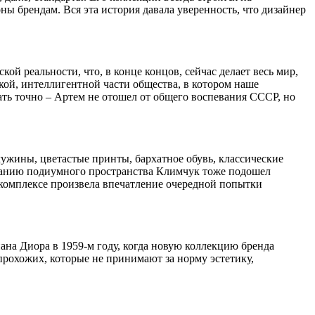
ны брендам. Вся эта история давала уверенность, что дизайнер
ой реальности, что, в конце концов, сейчас делает весь мир,
кой, интеллигентной части общества, в котором наше
ать точно – Артем не отошел от общего воспевания СССР, но
чужины, цветастые принты, бархатное обувь, классические
ованию подиумного пространства Климчук тоже подошел
 комплексе произвела впечатление очередной попытки
ана Диора в 1959-м году, когда новую коллекцию бренда
рохожих, которые не принимают за норму эстетику,