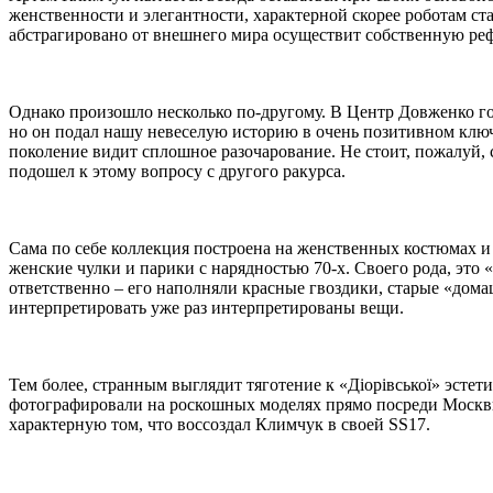
женственности и элегантности, характерной скорее роботам ст
абстрагировано от внешнего мира осуществит собственную ре
Однако произошло несколько по-другому. В Центр Довженко гост
но он подал нашу невеселую историю в очень позитивном ключе
поколение видит сплошное разочарование. Не стоит, пожалуй, 
подошел к этому вопросу с другого ракурса.
Сама по себе коллекция построена на женственных костюмах и 
женские чулки и парики с нарядностью 70-х. Своего рода, э
ответственно – его наполняли красные гвоздики, старые «дом
интерпретировать уже раз интерпретированы вещи.
Тем более, странным выглядит тяготение к «Діорівської» эсте
фотографировали на роскошных моделях прямо посреди Москвы
характерную том, что воссоздал Климчук в своей SS17.