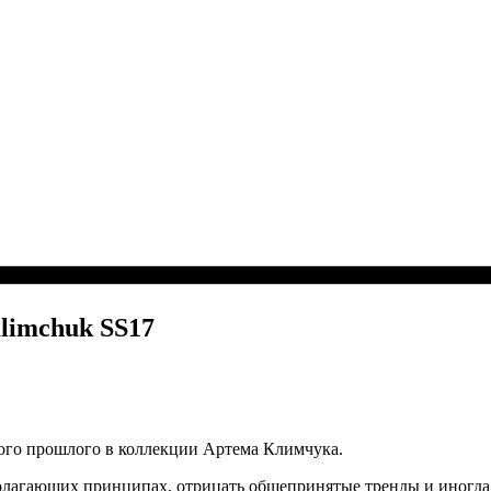
limchuk SS17
ого прошлого в коллекции Артема Климчука.
олагающих принципах, отрицать общепринятые тренды и иногда, д