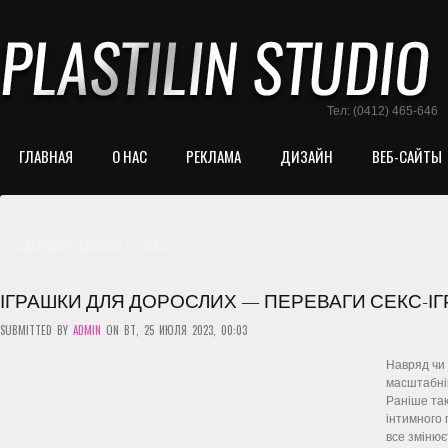
Тел: (0412) 465-646
ГЛАВНАЯ
О НАС
РЕКЛАМА
ДИЗАЙН
ВЕБ-САЙТЫ
CATEGORY ARCHIVES:
СЕКС
ІГРАШКИ ДЛЯ ДОРОСЛИХ — ПЕРЕВАГИ СЕКС-ІГР
SUBMITTED BY
ADMIN
ON ВТ, 25 ИЮЛЯ 2023, 00:03
Навряд чи 
масштабніш
Раніше так
інтимного 
все змінює