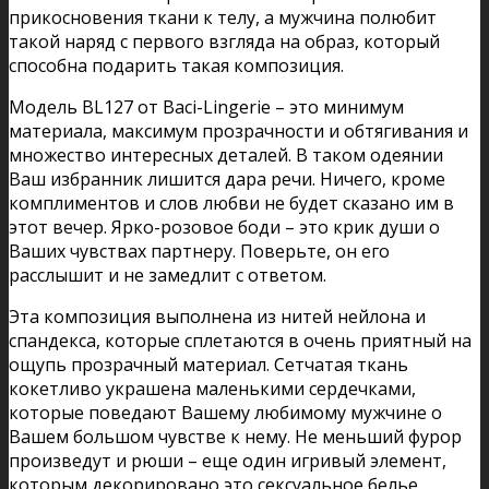
прикосновения ткани к телу, а мужчина полюбит
такой наряд с первого взгляда на образ, который
способна подарить такая композиция.
Модель BL127 от Baci-Lingerie – это минимум
материала, максимум прозрачности и обтягивания и
множество интересных деталей. В таком одеянии
Ваш избранник лишится дара речи. Ничего, кроме
комплиментов и слов любви не будет сказано им в
этот вечер. Ярко-розовое боди – это крик души о
Ваших чувствах партнеру. Поверьте, он его
расслышит и не замедлит с ответом.
Эта композиция выполнена из нитей нейлона и
спандекса, которые сплетаются в очень приятный на
ощупь прозрачный материал. Сетчатая ткань
кокетливо украшена маленькими сердечками,
которые поведают Вашему любимому мужчине о
Вашем большом чувстве к нему. Не меньший фурор
произведут и рюши – еще один игривый элемент,
которым декорировано это сексуальное белье.