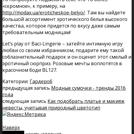
«скромное», к примеру, на
http://modax.ua/eroticheskoe-belyo/
. Там вы найдете
большой ассортимент эротического белья высокого
качества, которое придется по вкусу даже самым
требовательным модницам!
Let’s play от Baci-Lingerie – затейте интимную игру
любви со своим избранником, подарите ему такой
соблазнительный подарок и он оценит этот смелый и
эротичный сюрприз. Розовые мечты воплотятся в
красочном боди BL127.
Категории:
Гардероб
предыдущая запись
Модные сумочки - тренды 2016
года
следующая запись
Как подобрать платье и макияж
невесты, учитывая природный цветотип
Наверх
мобильн.
компьютерная