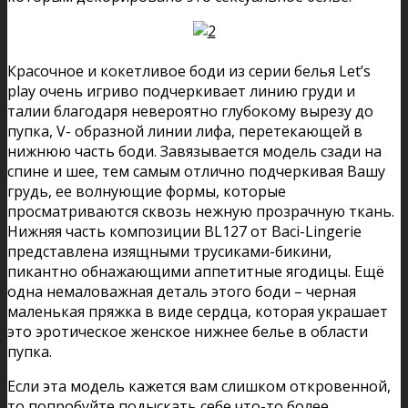
Красочное и кокетливое боди из серии белья Let’s
play очень игриво подчеркивает линию груди и
талии благодаря невероятно глубокому вырезу до
пупка, V- образной линии лифа, перетекающей в
нижнюю часть боди. Завязывается модель сзади на
спине и шее, тем самым отлично подчеркивая Вашу
грудь, ее волнующие формы, которые
просматриваются сквозь нежную прозрачную ткань.
Нижняя часть композиции BL127 от Baci-Lingerie
представлена изящными трусиками-бикини,
пикантно обнажающими аппетитные ягодицы. Ещё
одна немаловажная деталь этого боди – черная
маленькая пряжка в виде сердца, которая украшает
это эротическое женское нижнее белье в области
пупка.
Если эта модель кажется вам слишком откровенной,
то попробуйте подыскать себе что-то более