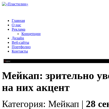
Главная
О нас
Реклама
Концепции
Дизайн
Веб-сайты
Портфолио
Контакты
Мейкап: зрительно ув
на них акцент
Категория: Мейкап |
28 се