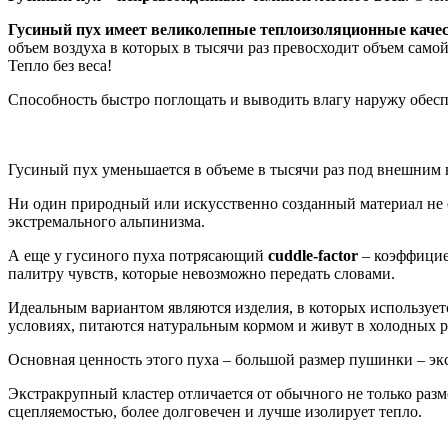
Гусиный пух имеет великолепные теплоизоляционные каче
объем воздуха в которых в тысячи раз превосходит объем само
Тепло без веса!
Способность быстро поглощать и выводить влагу наружу обесп
Гусиный пух уменьшается в объеме в тысячи раз под внешним 
Ни один природный или искусственно созданный материал не о
экстремального альпинизма.
А еще у гусиного пуха потрясающий
cuddle-factor
– коэффициен
палитру чувств, которые невозможно передать словами.
Идеальным вариантом являются изделия, в которых использует
условиях, питаются натуральным кормом и живут в холодных р
Основная ценность этого пуха – большой размер пушинки – эк
Экстракрупный кластер отличается от обычного не только ра
сцепляемостью, более долговечен и лучше изолирует тепло.