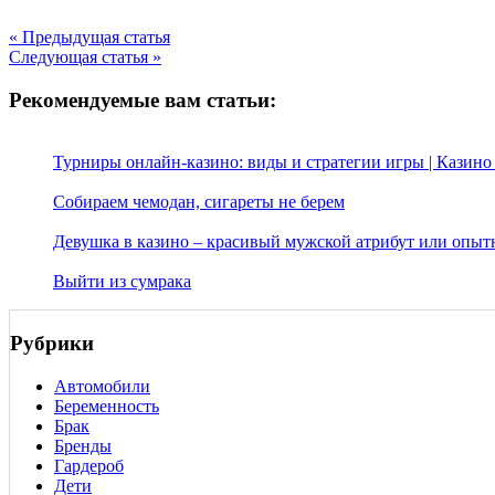
« Предыдущая статья
Следующая статья »
Рекомендуемые вам статьи:
Турниры онлайн-казино: виды и стратегии игры | Казин
Собираем чемодан, сигареты не берем
Девушка в казино – красивый мужской атрибут или опыт
Выйти из сумрака
Рубрики
Автомобили
Беременность
Брак
Бренды
Гардероб
Дети