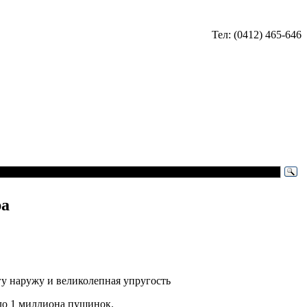
Тел: (0412) 465-646
ра
гу наружу и великолепная упругость
оло 1 миллиона пушинок.