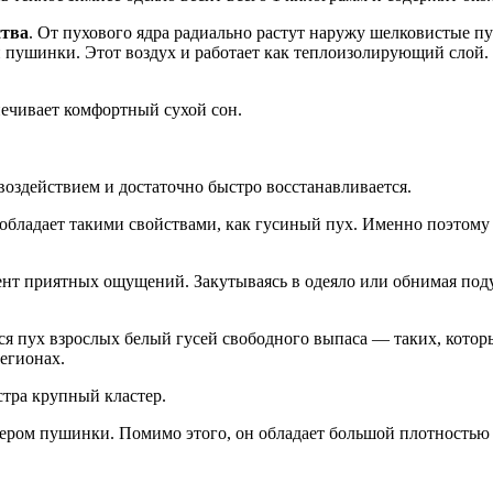
ства
. От пухового ядра радиально растут наружу шелковистые 
й пушинки. Этот воздух и работает как теплоизолирующий слой.
ечивает комфортный сухой сон.
воздействием и достаточно быстро восстанавливается.
бладает такими свойствами, как гусиный пух. Именно поэтому о
т приятных ощущений. Закутываясь в одеяло или обнимая подуш
ся пух взрослых белый гусей свободного выпаса — таких, кото
егионах.
стра крупный кластер.
змером пушинки. Помимо этого, он обладает большой плотность