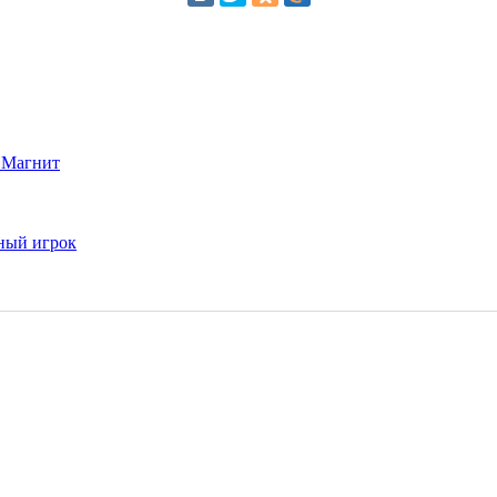
о Магнит
ный игрок