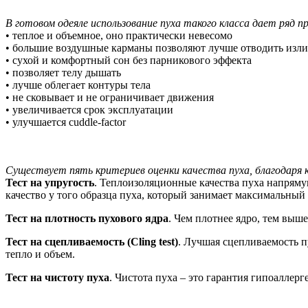
В готовом одеяле использование пуха такого класса дает ряд 
• теплое и объемное, оно практически невесомо
• большие воздушные карманы позволяют лучше отводить из
• сухой и комфортный сон без парникового эффекта
• позволяет телу дышать
• лучше облегает контуры тела
• не сковывает и не ограничивает движения
• увеличивается срок эксплуатации
• улучшается cuddle-factor
Существует пять критериев оценки качества пуха, благодаря
Тест на упругость
. Теплоизоляционные качества пуха напряму
качество у того образца пуха, который занимает максимальный
Тест на плотность пухового ядра
. Чем плотнее ядро, тем выш
Тест на сцепливаемость (Cling test)
. Лучшая сцепливаемость п
тепло и объем.
Тест на чистоту пуха
. Чистота пуха – это гарантия гипоаллерг