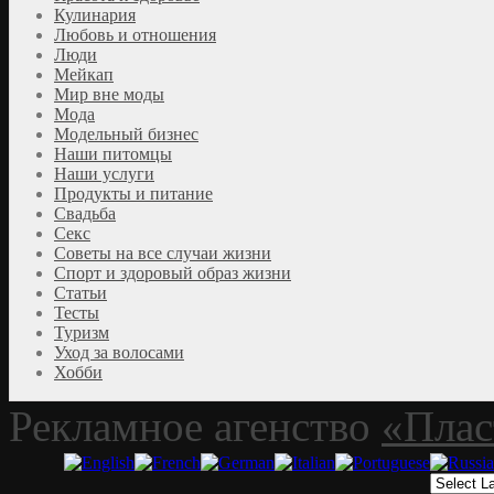
Кулинария
Любовь и отношения
Люди
Мейкап
Мир вне моды
Мода
Модельный бизнес
Наши питомцы
Наши услуги
Продукты и питание
Свадьба
Секс
Советы на все случаи жизни
Спорт и здоровый образ жизни
Статьи
Тесты
Туризм
Уход за волосами
Хобби
Рекламное агенство
«Плас