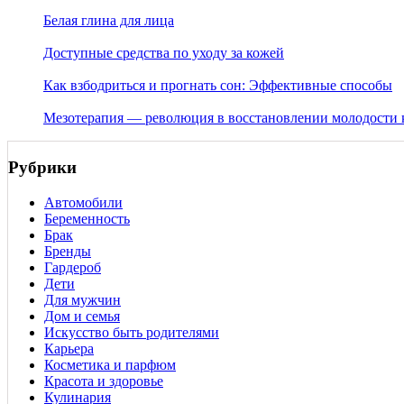
Белая глина для лица
Доступные средства по уходу за кожей
Как взбодриться и прогнать сон: Эффективные способы
Мезотерапия — революция в восстановлении молодости
Рубрики
Автомобили
Беременность
Брак
Бренды
Гардероб
Дети
Для мужчин
Дом и семья
Искусство быть родителями
Карьера
Косметика и парфюм
Красота и здоровье
Кулинария