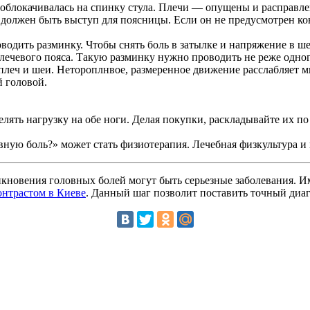
ю облокачивалась на спинку стула. Плечи — опущены и расправле
о должен быть выступ для поясницы. Если он не предусмотрен к
одить разминку. Чтобы снять боль в затылке и напряжение в ше
лечевого пояса. Такую разминку нужно проводить не реже одного
плеч и шеи. Нетороплнвое, размеренное движение расслабляет 
й головой.
елять нагрузку на обе ноги. Делая покупки, раскладывайте их п
оловную боль?» может стать физиотерапия. Лечебная физкультура
икновения головных болей могут быть серьезные заболевания. 
онтрастом в Киеве
. Данный шаг позволит поставить точный диаг