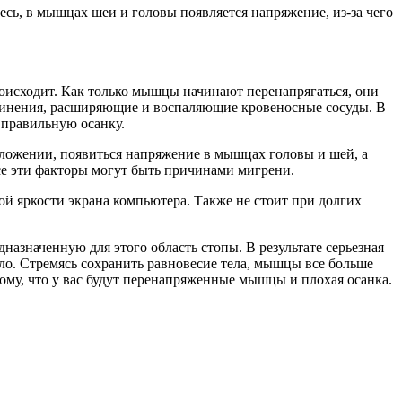
тесь, в мышцах шеи и головы появляется напряжение, из-за чего
роисходит. Как только мышцы начинают перенапрягаться, они
единения, расширяющие и воспаляющие кровеносные сосуды. В
 правильную осанку.
положении, появиться напряжение в мышцах головы и шей, а
Все эти факторы могут быть причинами мигрени.
ой яркости экрана компьютера. Также не стоит при долгих
азначенную для этого область стопы. В результате серьезная
ло. Стремясь сохранить равновесие тела, мышцы все больше
тому, что у вас будут перенапряженные мышцы и плохая осанка.