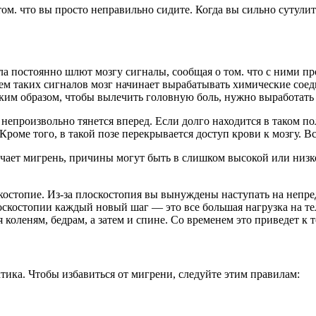
 том. что вы просто неправильно сидите. Когда вы сильно сутули
ла постоянно шлют мозгу сигналы, сообщая о том. что с ними п
ием таких сигналов мозг начинает вырабатывать химические со
Таким образом, чтобы вылечить головную боль, нужно выработать
 непроизвольно тянется вперед. Если долго находится в таком 
Кроме того, в такой позе перекрывается доступ крови к мозгу. 
учает мигрень, причины могут быть в слишком высокой или низк
стопие. Из-за плоскостопия вы вынуждены наступать на непредн
оскостопии каждый новый шаг — это все большая нагрузка на те
оленям, бедрам, а затем и спине. Со временем это приведет к 
ика. Чтобы избавиться от мигрени, следуйте этим правилам: