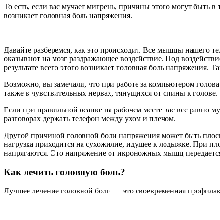
То есть, если вас мучает мигрень, причины этого могут быть в
возникает головная боль напряжения.
Давайте разберемся, как это происходит. Все мышцы нашего те
оказывают на мозг раздражающее воздействие. Под воздейств
результате всего этого возникает головная боль напряжения. 
Возможно, вы замечали, что при работе за компьютером голова
также в чувствительных нервах, тянущихся от спины к голове. 
Если при правильной осанке на рабочем месте вас все равно м
разговорах держать телефон между ухом и плечом.
Другой причиной головной боли напряжения может быть плоско
нагрузка приходится на сухожилие, идущее к лодыжке. При пл
напрягаются. Это напряжение от икроножных мышц передается к
Как лечить головную боль?
Лучшее лечение головной боли — это своевременная профилакт