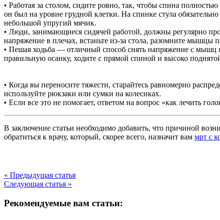
• Работая за столом, сидите ровно, так, чтобы спина полность
он был на уровне грудной клетки. На спинке стула обязательн
небольшой упругий мячик.
• Люди, занимающиеся сидячей работой, должны регулярно пров
напряжение в плечах, встаньте из-за стола, разомните мышцы п
• Пешая ходьба — отличный способ снять напряжение с мышц 
правильную осанку, ходите с прямой спиной и высоко поднято
• Когда вы переносите тяжести, старайтесь равномерно распред
используйте рюкзаки или сумки на колесиках.
• Если все это не помогает, ответом на вопрос «как лечить г
В заключение статьи необходимо добавить, что причиной возн
обратиться к врачу, который, скорее всего, назначит вам
мрт с к
« Предыдущая статья
Следующая статья »
Рекомендуемые вам статьи: