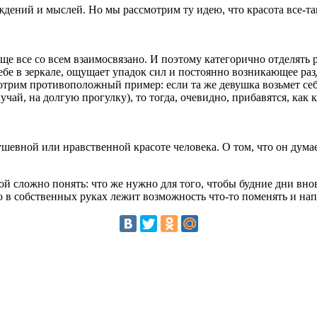
дений и мыслей. Но мы рассмотрим ту идею, что красота все-та
бще все со всем взаимосвязано. И поэтому категорично отделять 
ебе в зеркале, ощущает упадок сил и постоянно возникающее раз
отрим противоположный пример: если та же девушка возьмет себя 
учай, на долгую прогулку), то тогда, очевидно, прибавятся, как 
евной или нравственной красоте человека. О том, что он думает 
й сложно понять: что же нужно для того, чтобы будние дни внов
 в собственных руках лежит возможность что-то поменять и нап