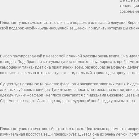
В наше вр
тенденции
современн
Пляжная туника сможет стать отличным подарком для вашей девушки! Впроче
свой подарок какой-нибудь необычной вещичкой, прикупить которую Вы сможете н
Выбор полупрозрачной и невесомой пляжной одежды очень велик. Она идеал
взглядов. Подобранная со вкусом туника поможет завуалировать проблемные
самооценку, так как идет она практически всем, разнообразие моделей дела
на пляже, не сильно открытая туника — идеальный вариант для прогулок по
Существует огромное множество фасонов и расцветок пляжных туник. Их де
длинных рубашек индийцев. Туники можно носить не только на пляже, они пр
одежду. Туники «сафари» неплохо сочетаются с пиджаками бежевого цвета из 
Скромно и не жарко. А что еще надо в полуденный зной, сидя у компьютера.
Пляжная туника впечатляет богатством красок. Цветочные орнаменты, зверин
изумительная простота вещи провоцирует. Шьется она из очень легкой, полу