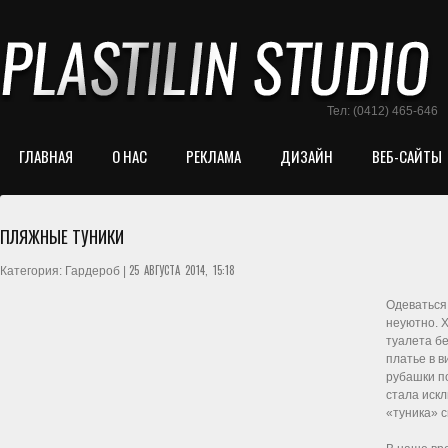
Тел: (0412) 465-646
ГЛАВНАЯ
О НАС
РЕКЛАМА
ДИЗАЙН
ВЕБ-САЙТЫ
ПЛЯЖНЫЕ ТУНИКИ
25 АВГУСТА 2014, 15:18
Категория: Гардероб |
Одеваться 
неуютно. Х
туалета бе
платье в в
рубашки по
стала иск
«туника» с