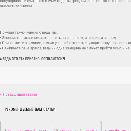
популярность и считается самым модным трендом. Золотистая кожа в пене пе
обольстительницы.
Покупая такую чудесную вещь, вы:
• Экономите, так как сможете носить ее и на пляж, и в офис, и в город;
• Привлекаете внимание, только успевай отгонять снующих вокруг поклоннико
• Наживаете себе врагов, ведь ни одна женщина не сможет пройти мимо и не
А ВЕДЬ ЭТО ТАК ПРИЯТНО, СОГЛАСИТЕСЬ?!
« Предыдущая статья
РЕКОМЕНДУЕМЫЕ ВАМ СТАТЬИ:
Вечерние и коктейльные
10 новых способов носить
Какие ботильо