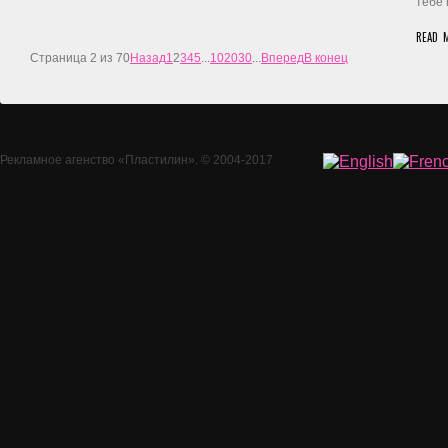
тебе 
READ 
Страница 2 из 70
Назад
1
2
3
4
5
...
10
20
30
...
Вперед
В конец
Рекламное агенство
«Пластилин»
. © 2004-2017