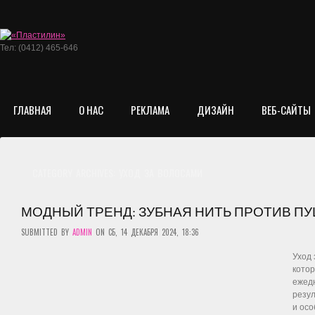
Тел: (0412) 465-646
ГЛАВНАЯ
О НАС
РЕКЛАМА
ДИЗАЙН
ВЕБ-САЙТЫ
CATEGORY ARCHIVES:
УХОД ЗА ВОЛОСАМИ
МОДНЫЙ ТРЕНД: ЗУБНАЯ НИТЬ ПРОТИВ П
SUBMITTED BY
ADMIN
ON СБ, 14 ДЕКАБРЯ 2024, 18:36
Уход 
котор
ежед
резул
и осо