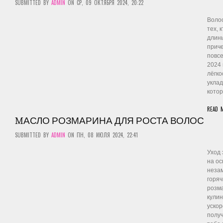
SUBMITTED BY
ADMIN
ON СР, 09 ОКТЯБРЯ 2024, 20:22
Воло
тех, 
длин
приче
повсе
2024 
лёгко
уклад
котор
READ 
MАСЛО РОЗМАРИНА ДЛЯ РОСТА ВОЛОС
SUBMITTED BY
ADMIN
ON ПН, 08 ИЮЛЯ 2024, 22:41
Уход 
на ос
неза
горяч
розма
кулин
ускор
получ