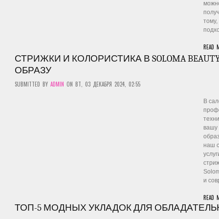
можн
получ
тому,
подх
READ 
СТРИЖКИ И КОЛОРИСТИКА В SOLOMA BEAUT
ОБРАЗУ
SUBMITTED BY
ADMIN
ON ВТ, 03 ДЕКАБРЯ 2024, 02:55
В сал
проф
техни
вашу 
обра
наш 
услуг
стриж
Solom
и со
READ 
ТОП-5 МОДНЫХ УКЛАДОК ДЛЯ ОБЛАДАТЕЛ