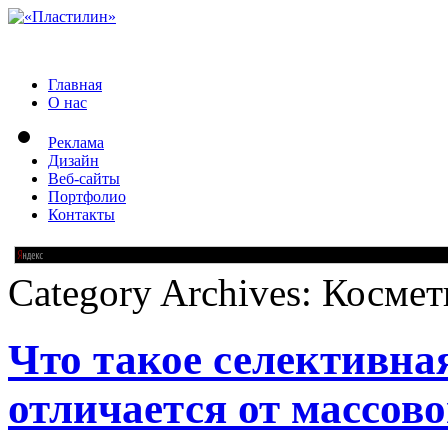
Главная
О нас
Реклама
Дизайн
Веб-сайты
Портфолио
Контакты
Category Archives:
Космет
Что такое селективна
отличается от массов