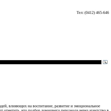
Тел: (0412) 465-646
юдей, влияющих на воспитание, развитие и эмоциональное
 отметить, что подбор домашнего персонала через агентство в