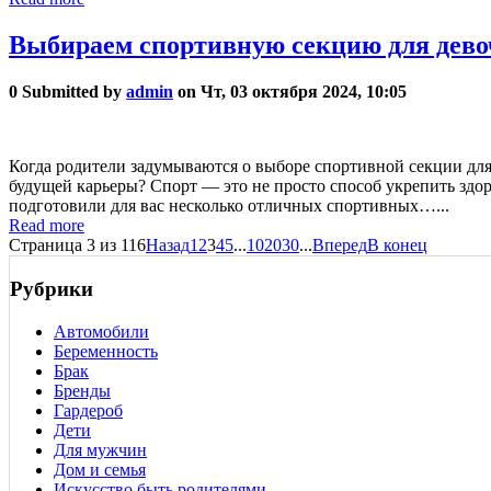
Выбираем спортивную секцию для девоч
0
Submitted by
admin
on Чт, 03 октября 2024, 10:05
Когда родители задумываются о выборе спортивной секции для с
будущей карьеры? Спорт — это не просто способ укрепить здор
подготовили для вас несколько отличных спортивных…...
Read more
Страница 3 из 116
Назад
1
2
3
4
5
...
10
20
30
...
Вперед
В конец
Рубрики
Автомобили
Беременность
Брак
Бренды
Гардероб
Дети
Для мужчин
Дом и семья
Искусство быть родителями