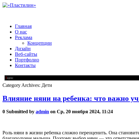
Главная
О нас
Реклама
Концепции
Дизайн
Веб-сайты
Портфолио
Контакты
Category Archives:
Дети
Влияние няни на ребенка: что важно у
0
Submitted by
admin
on Ср, 20 ноября 2024, 11:24
Роль няни в жизни ребенка сложно переоценить. Она становит
благополучие малыша. Поэтому выбор няни — это ответственны