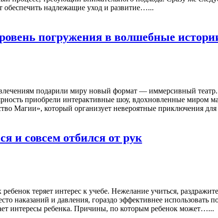
 обеспечить надлежащие уход и развитие…...
уровень погружения в волшебные истори
влечениям подарили миру новый формат — иммерсивный театр. 
лярность приобрели интерактивные шоу, вдохновленные миром ма
ство Магии», который организует невероятные приключения дл
ся и совсем отбился от рук
х ребенок теряет интерес к учебе. Нежелание учиться, раздражит
есто наказаний и давления, гораздо эффективнее использовать
ает интересы ребенка. Причины, по которым ребенок может…...