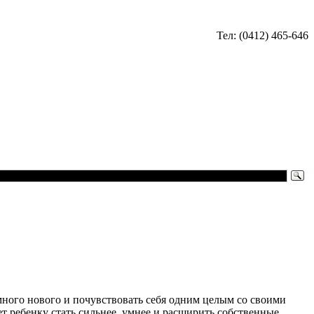
Тел: (0412) 465-646
 много нового и почувствовать себя одним целым со своими
 ребенку стать сильнее, умнее и расширить собственные