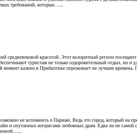
евых требований, которые…...
й средневековой красотой. Этот колоритный регион посещают 
беспечивают туристам не только оздоровительный отдых, но и 
ный момент казино в Прибалтике переживает не лучшие времена.
озможно не вспомнить о Париже. Ведь это город, который на п
тайн и опутанных интригами любовных драм. Едва ли не самой 
ленной…...