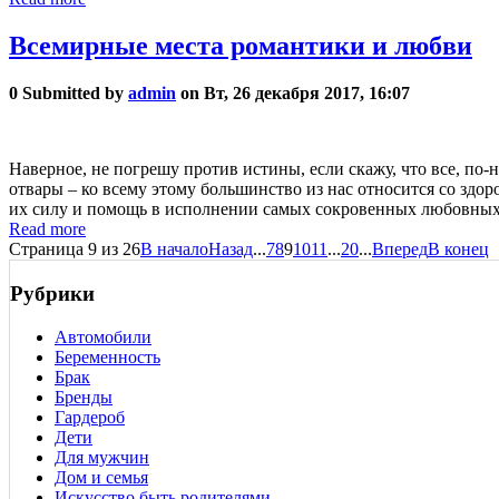
Всемирные места романтики и любви
0
Submitted by
admin
on Вт, 26 декабря 2017, 16:07
Наверное, не погрешу против истины, если скажу, что все, по
отвары – ко всему этому большинство из нас относится со здор
их силу и помощь в исполнении самых сокровенных любовных
Read more
Страница 9 из 26
В начало
Назад
...
7
8
9
10
11
...
20
...
Вперед
В конец
Рубрики
Автомобили
Беременность
Брак
Бренды
Гардероб
Дети
Для мужчин
Дом и семья
Искусство быть родителями