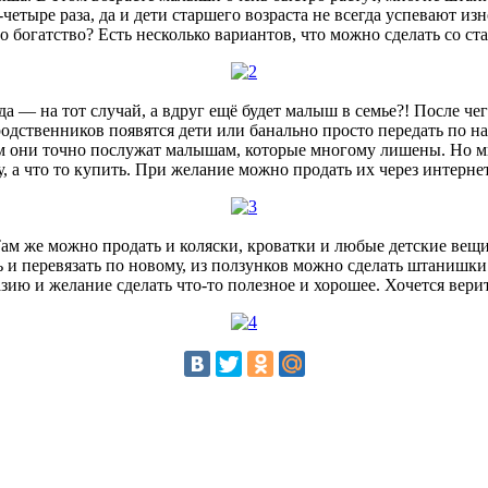
етыре раза, да и дети старшего возраста не всегда успевают изн
то богатство? Есть несколько вариантов, что можно сделать со с
а — на тот случай, а вдруг ещё будет малыш в семье?! После ч
одственников появятся дети или банально просто передать по нас
Там они точно послужат малышам, которые многому лишены. Но 
 а что то купить. При желание можно продать их через интернет
ам же можно продать и коляски, кроватки и любые детские вещи
и перевязать по новому, из ползунков можно сделать штанишки.
зию и желание сделать что-то полезное и хорошее. Хочется верит