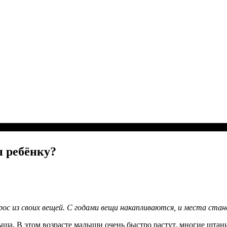
ы ребёнку?
ос из своих вещей. С годами вещи накапливаются, и места ста
ыша. В этом возрасте малыши очень быстро растут, многие штан