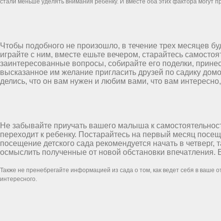
стали меньше уделять внимания ребенку. И вместе оба этих фактора могут п
Чтобы подобного не произошло, в течение трех месяцев буд
играйте с ним, вместе ешьте вечером, старайтесь самостоя
заинтересованные вопросы, собирайте его поделки, прине
высказанное им желание пригласить друзей по садику домой
делись, что он вам нужен и любим вами, что вам интересно,
Не забывайте приучать вашего малыша к самостоятельности
переходит к ребенку. Постарайтесь на первый месяц посещ
посещение детского сада рекомендуется начать в четверг, 
осмыслить полученные от новой обстановки впечатления. Ес
Также не пренебрегайте информацией из сада о том, как ведет себя в ваше 
интересного.