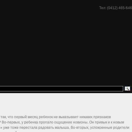
Тел: (0412) 465-646
 так, что первый месяц ребенок не выказывает никаких признаков
я? Во-первых, у ребенка пропало ощущение новизны. Он привык и к новым
ние» уже тоже перестала радовать малыша. Во-вторых, успокоенные родители