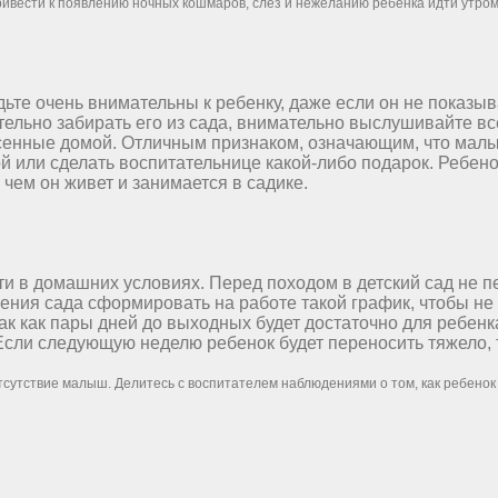
ривести к появлению ночных кошмаров, слез и нежеланию ребенка идти утром 
ьте очень внимательны к ребенку, даже если он не показыв
тельно забирать его из сада, внимательно выслушивайте все
сенные домой. Отличным признаком, означающим, что малыш
 или сделать воспитательнице какой-либо подарок. Ребенок
 чем он живет и занимается в садике.
 в домашних условиях. Перед походом в детский сад не пе
ения сада сформировать на работе такой график, чтобы не 
так как пары дней до выходных будет достаточно для ребен
ли следующую неделю ребенок будет переносить тяжело, то 
отсутствие малыш. Делитесь с воспитателем наблюдениями о том, как ребенок