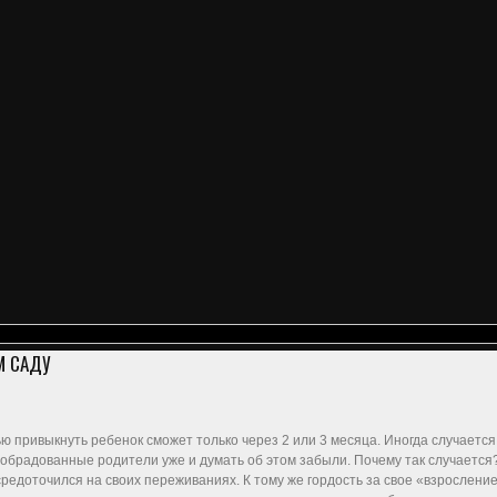
М САДУ
ю привыкнуть ребенок сможет только через 2 или 3 месяца. Иногда случается
а обрадованные родители уже и думать об этом забыли. Почему так случаетс
сосредоточился на своих переживаниях. К тому же гордость за свое «взросле