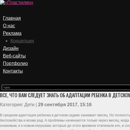
Главная
О нас
Реклама
Концепции
Дизайн
Веб-сайты
Портфолио
Контакты
ВСЕ, ЧТО ВАМ СЛЕДУЕТ ЗНАТЬ ОБ АДАПТАЦИИ РЕБЕНКА В ДЕТСКО
Категория: Дети |
29 сентября 2017, 15:16
В среднем адаптация ребенка в детском садике занимает месяц. Но полность
беспокойства и всему рад. А проблемы начинаются только через месяц, когд
знакомым, и к новым игрушкам, которые до этого времени отвлекали его, и 