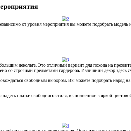
мероприятия
зависимо от уровня мероприятия вы можете подобрать модель и
льшим декольте. Это отличный вариант для похода на презентац
ено со строгими предметами гардероба. Излишний декор здесь сч
ровождаться свободным выбором. Вы можете подобрать наряд на 
о надеть платье свободного стиля, выполненное в яркой цветов
з шифона с воланами в виде рукавов. Оно визуально зауживает п