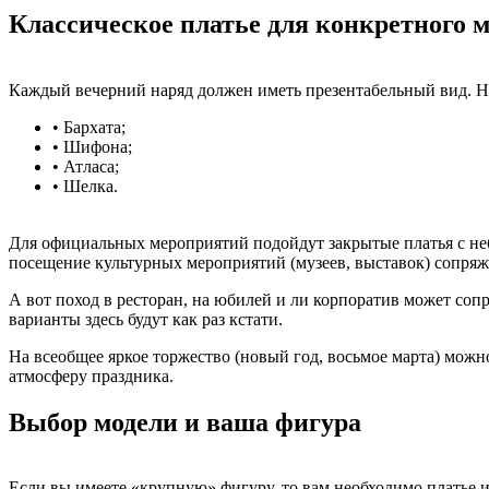
Классическое платье для конкретного 
Каждый вечерний наряд должен иметь презентабельный вид. Не
• Бархата;
• Шифона;
• Атласа;
• Шелка.
Для официальных мероприятий подойдут закрытые платья с небо
посещение культурных мероприятий (музеев, выставок) сопряж
А вот поход в ресторан, на юбилей и ли корпоратив может соп
варианты здесь будут как раз кстати.
На всеобщее яркое торжество (новый год, восьмое марта) можн
атмосферу праздника.
Выбор модели и ваша фигура
Если вы имеете «крупную» фигуру, то вам необходимо платье и