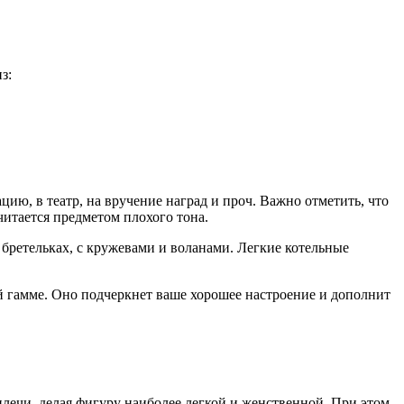
з:
ию, в театр, на вручение наград и проч. Важно отметить, что
итается предметом плохого тона.
бретельках, с кружевами и воланами. Легкие котельные
ой гамме. Оно подчеркнет ваше хорошее настроение и дополнит
лечи, делая фигуру наиболее легкой и женственной. При этом,