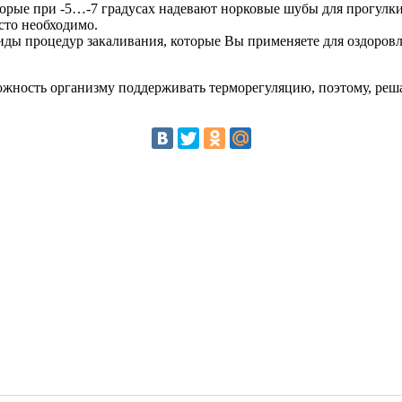
оторые при -5…-7 градусах надевают норковые шубы для прогулк
осто необходимо.
виды процедур закаливания, которые Вы применяете для оздоров
можность организму поддерживать терморегуляцию, поэтому, реш