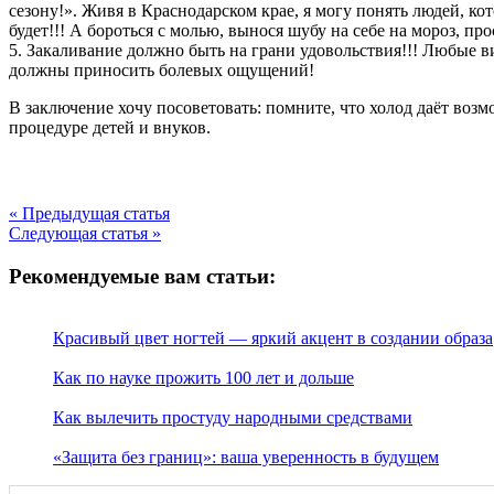
сезону!». Живя в Краснодарском крае, я могу понять людей, к
будет!!! А бороться с молью, вынося шубу на себе на мороз, пр
5. Закаливание должно быть на грани удовольствия!!! Любые 
должны приносить болевых ощущений!
В заключение хочу посоветовать: помните, что холод даёт воз
процедуре детей и внуков.
« Предыдущая статья
Следующая статья »
Рекомендуемые вам статьи:
Красивый цвет ногтей — яркий акцент в создании образа
Как по науке прожить 100 лет и дольше
Как вылечить простуду народными средствами
«Защита без границ»: ваша уверенность в будущем