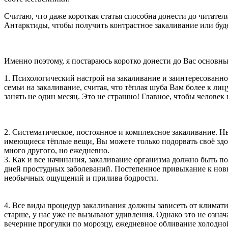
Считаю, что даже короткая статья способна донести до читате
Антарктиды, чтобы получить контрастное закаливание или буде
Именно поэтому, я постараюсь коротко донести до Вас основн
1. Психологический настрой на закаливание и заинтересованно
семьи на закаливание, считая, что тёплая шуба Вам более к ли
занять не один месяц. Это не страшно! Главное, чтобы человек
2. Систематическое, постоянное и комплексное закаливание. Ны
имеющиеся тёплые вещи, Вы можете только подорвать своё здор
много другого, но ежедневно.
3. Как и все начинания, закаливание организма должно быть п
дней простудных заболеваний. Постепенное привыкание к новы
необычных ощущений и прилива бодрости.
4. Все виды процедур закаливания должны зависеть от климати
старше, у нас уже не вызывают удивления. Однако это не озна
вечерние прогулки по морозцу, ежедневное обливание холодно