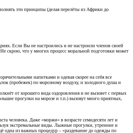
ыполнять эти принципы (делая перелёты из Африки до
ариях. Если Вы не настроились и не настроили членов своей
я? Не скрою, что у многих процесс моральной подготовки может
 горячительными напитками и одевая скорее на себя все
улок (пробежек) по морозному воздуху, и холодного душа и
олкнёт от хорошего вида оздоровления и не вызовет с первых
ьшие прогулки на морозе и т.п.) вызовут много приятных,
ста человека. Даже «моржи» в возрасте семидесяти лет и
ользуя экстремальные виды. Лыжные прогулки, утренние и
щё одна из важных процедур – «раздевание до одежды по