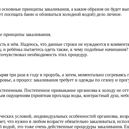
ля основные принципы закаливания, а каким образом он будет в
т посещать баню и обливаться холодной водой) дело личное.
ые принципы закаливания.
сть в нём. Надеюсь, что данные строки не нуждаются в коммент
цу, и ребёнка пытаетесь одеть также, к чему подобные начинани
 почувствовал необходимость этих процедур.
ряя три раза в году в прорубь, а затем, моментально согреваясь
овье, а процесс закаливания требует и одежды по сезону и прог
остепенным. Постепенное привыкание организма к холоду не отт
м ощущениям (приятная прохлада воды, контрастный душ, небол
ческих условий, индивидуальных особенностей организма, возра
чает, что нужно в любом возрасте обязательно закаливаться, исп
й водой, это тоже очень действенные процедуры закаливания. Е