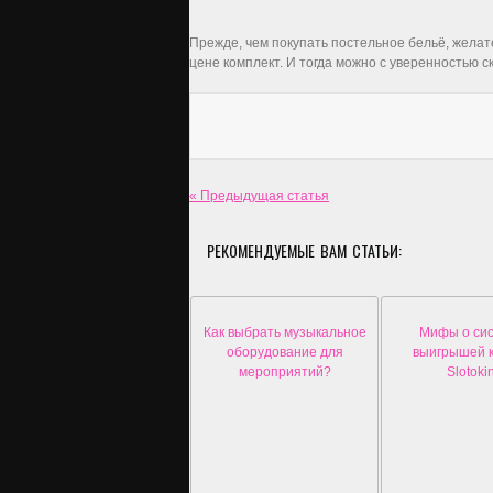
Прежде, чем покупать постельное бельё, желат
цене комплект. И тогда можно с уверенностью 
« Предыдущая статья
РЕКОМЕНДУЕМЫЕ ВАМ СТАТЬИ:
Как выбрать музыкальное
Мифы о си
оборудование для
выигрышей к
мероприятий?
Slotoki