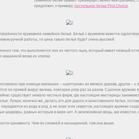
семейное белье бывает преимущественно нейтральных, с
предложит, к примеру,
постельное белье First Choice
.
творённости кружевное семейное бельё. Бельё с кружевом кажется одухотвор
евом ручной работы, то цена такого белья будет очень высокой.
ного тем, что выполняется оно из чистого льна, который имеет нежный оттен
во машинной вязки из хлопка.
готовлено при помощи коклюшек – «шептунов» из мягкого дерева, другое – с 
тся по прямой вокруг валика, повторяя узор раз за разом. Сцепное кружево
. Сейчас существует немало частных фирм, где настоящие мастерицы занима
лья. Лучше, конечно же, делать это для дорого и качественного белья, потом
ы передаются из рода в род, а не зная этих секретов, настоящее кружево соз
 шедевры, равных которым в мире нет. А эксклюзивная вещь, как известно, в
ности орнамента. Чем он сложней и насыщенней, тем она выше.