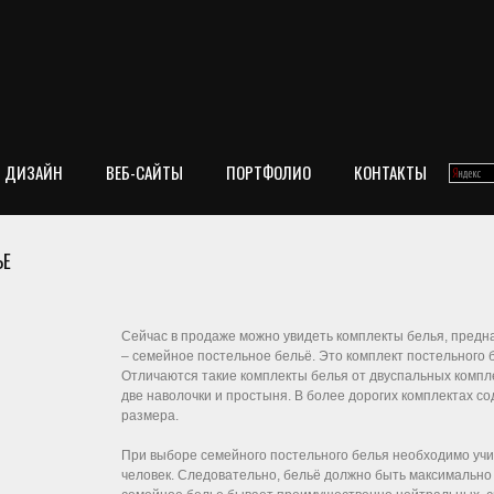
ДИЗАЙН
ВЕБ-САЙТЫ
ПОРТФОЛИО
КОНТАКТЫ
ЬЕ
Сейчас в продаже можно увидеть комплекты белья, предна
– семейное постельное бельё. Это комплект постельного 
Отличаются такие комплекты белья от двуспальных комплек
две наволочки и простыня. В более дорогих комплектах с
размера.
При выборе семейного постельного белья необходимо учи
человек. Следовательно, бельё должно быть максимальн