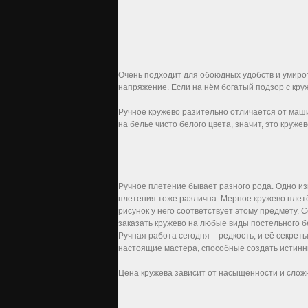
Очень подходит для обоюдных удобств и умиро
напряжение. Если на нём богатый подзор с круж
Ручное кружево разительно отличается от машин
на белье чисто белого цвета, значит, это круже
Ручное плетение бывает разного рода. Одно из
плетения тоже различна. Мерное кружево плетё
рисунок у него соответствует этому предмету
заказать кружево на любые виды постельного бе
Ручная работа сегодня – редкость, и её секрет
настоящие мастера, способные создать истинные
Цена кружева зависит от насыщенности и слож