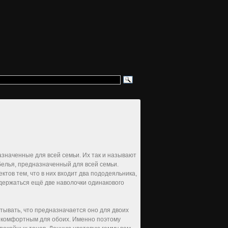
значенные для всей семьи. Их так и называют
белья, предназначенный для всей семьи.
тов тем, что в них входит два пододеяльника,
одержаться ещё две наволочки одинакового
тывать, что предназначается оно для двоих
о комфортным для обоих. Именно поэтому