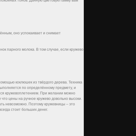
покойных тонов. Данную цветовую гамму вам
ённым, оно успокаивает и снимает
ок парного молока. В том случае, если кружево
помощью коклюшек из твёрдого дерева. Техника
 выполняется по определённому предмету, и
ются кружевоплетением. При желании можно
у что цены на ручное кружево довольно высоки.
дать невозможно. Поэтому кружевницы – это
сегда стоит больших денег.