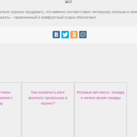
ельно хорошо продумать, что именно соответствует интерьеру спальни и пр
сказать – гармоничный и комфортный отдых обеспечен!
стемах
Как исключить риск
Игровые автоматы: правда,
азино |
крупного проигрыша в
и ничего кроме правды
ng
казино?