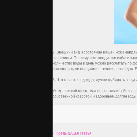
7. Внешний вид и состояние нашей кожи напря
внешности. Поэтому рекомендуется избавиться 
количество воды в день можно рассчитать по ф
равномерными порциями в течение всего дня. 
8. Что касается одежды, лучше выбирать вещи 
Уход за кожей всего тела не составляет больш
собственной красотой и здоровьем долгие годы
« Предыдущая статья