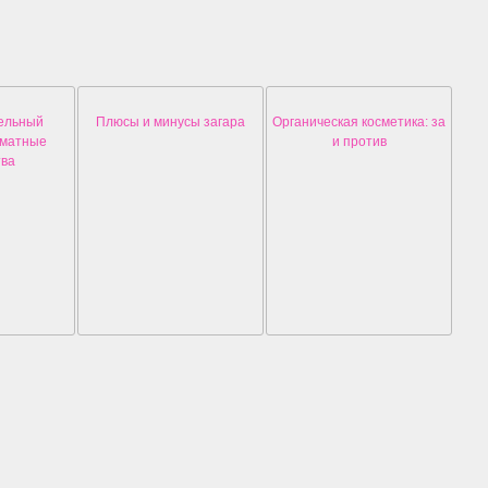
тельный
Плюсы и минусы загара
Органическая косметика: за
оматные
и против
тва