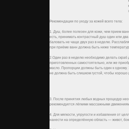
Рекомендации по уходу за кожей всего тела:
1. Душ, более полезен для кожи, чем прием ва
есть, принимать контрастный душ один или два 
баловать не чаще двух раз в неделю. Расслабл
при приёме ванн должна быть ниже температуры
2.Один раз в неделю необходимо делать скраб 
приготовленных самостоятельно, или же приобр
масло. Пропорции должны быть один к одному.
не должна быть слишком густой, чтобы хорошо р
3. После принятия любых водных процедур нео
рекомендуется лёгкими массажными движениями,
4. Для мягкости, упругости и избавления от ц
нанести на определённую область — живот, бок