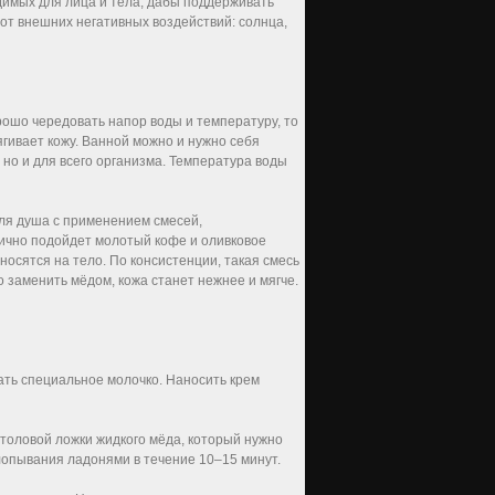
одимых для лица и тела, дабы поддерживать
ь от внешних негативных воздействий: солнца,
рошо чередовать напор воды и температуру, то
ягивает кожу. Ванной можно и нужно себя
 но и для всего организма. Температура воды
для душа с применением смесей,
лично подойдет молотый кофе и оливковое
сятся на тело. По консистенции, такая смесь
о заменить мёдом, кожа станет нежнее и мягче.
ать специальное молочко. Наносить крем
столовой ложки жидкого мёда, который нужно
хлопывания ладонями в течение 10–15 минут.