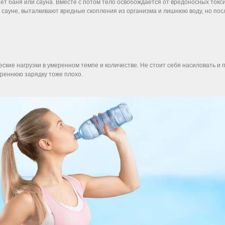
ет баня или сауна. Вместе с потом тело освобождается от вредоносных токсин
 сауне, выталкивают вредные скопления из организма и лишнюю воду, но пос
еские нагрузки в умеренном темпе и количестве. Не стоит себя насиловать и
треннюю зарядку тоже плохо.