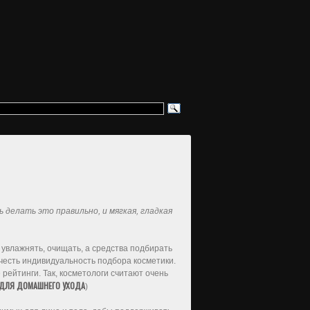
 делать это правильно, и мягкая, гладкая
 увлажнять, очищать, а средства подбирать
честь индивидуальность подбора косметики.
рейтинги. Так, косметологи считают очень
ДЛЯ ДОМАШНЕГО УХОДА
)