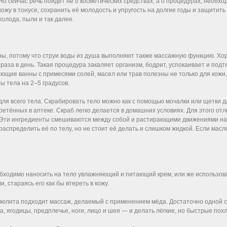
Но сейчас речь пойдёт не о косметических средствах, а о процедурах, необх
кожу в тонусе, сохранить её молодость и упругость на долгие годы и защитит
холода, пыли и так далее.
нны, потому что струи воды из душа выполняют также массажную функцию. Хо
раза в день. Такая процедура закаляет организм, бодрит, успокаивает и подт
яющие ванны с примесями солей, масел или трав полезны не только для кожи,
 тела на 2–5 градусов.
для всего тела. Скрабировать тело можно как с помощью мочалки или щетки 
етённых в аптеке. Скраб легко делается в домашних условиях. Для этого от
 Эти ингредиенты смешиваются между собой и растирающими движениями нано
аспределить её по телу, но не стоит её делать и слишком жидкой. Если масл
бходимо наносить на тело увлажняющий и питающий крем, или же использов
 стараясь его как бы втереть в кожу.
еллюлита подходит массаж, делаемый с применением мёда. Достаточно одной 
а, ягодицы, предплечье, ноги, лицо и шея — и делать лёгкие, но быстрые по