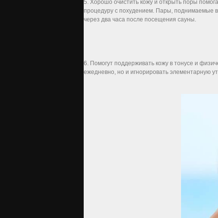
5. Хорошо очистить кожу и открыть поры помога
процедуру с похудением. Пары, поднимаемые в
через два часа после посещения сауны.
6. Помогут поддерживать кожу в тонусе и физич
ежедневно, но и игнорировать элементарную у