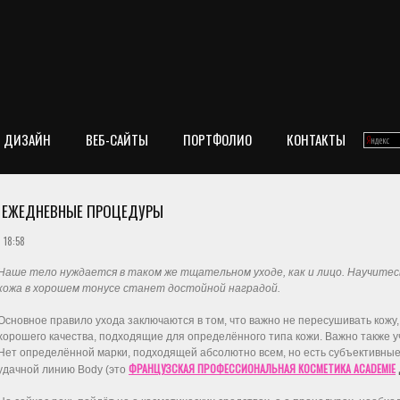
ДИЗАЙН
ВЕБ-САЙТЫ
ПОРТФОЛИО
КОНТАКТЫ
 И ЕЖЕДНЕВНЫЕ ПРОЦЕДУРЫ
 18:58
Наше тело нуждается в таком же тщательном уходе, как и лицо. Научитесь
кожа в хорошем тонусе станет достойной наградой.
Основное правило ухода заключаются в том, что важно не пересушивать кожу,
хорошего качества, подходящие для определённого типа кожи. Важно также у
Нет определённой марки, подходящей абсолютно всем, но есть субъективные 
ФРАНЦУЗСКАЯ ПРОФЕССИОНАЛЬНАЯ КОСМЕТИКА ACADEMIE
удачной линию Body (это