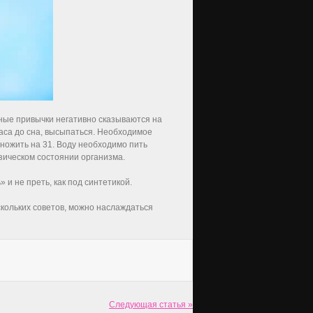
ные привычки негативно сказываются на
часа до сна, высыпаться. Необходимое
множить на 31. Воду необходимо пить
зическом состоянии организма.
и не преть, как под синтетикой.
скольких советов, можно наслаждаться
Следующая статья »