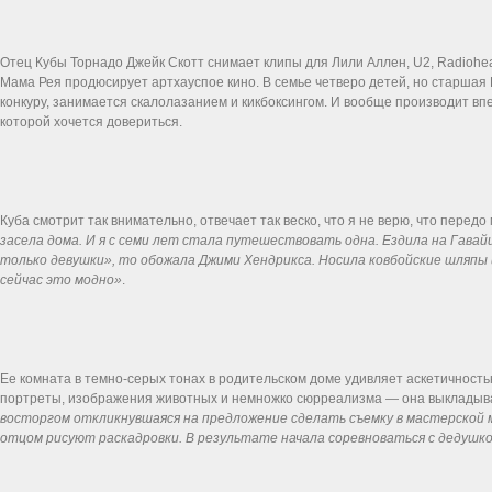
Отец Кубы Торнадо Джейк Скотт снимает клипы для Лили Аллен, U2, Radiohe
Мама Рея продюсирует артхауспое кино. В семье четверо детей, но старшая 
конкуру, занимается скалолазанием и кикбоксингом. И вообще производит впе
которой хочется довериться.
Куба смотрит так внимательно, отвечает так веско, что я не верю, что передо
засела дома. И я с семи лет стала путешествовать одна. Ездила на Гавайи,
только девушки», то обожала Джими Хендрикса. Носила ковбойские шляпы и
сейчас это модно»
.
Ее комната в темно-серых тонах в родительском доме удивляет аскетичность
портреты, изображения животных и немножко сюрреализма — она выкладыва
восторгом откликнувшаяся на предложение сделать съемку в мастерской м
отцом рисуют раскадровки. В результате начала соревноваться с дедушко