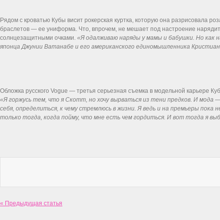
Рядом с кроватью Кубы висит рокерская куртка, которую она разрисовала ро
браслетов — ее униформа. Что, впрочем, не мешает под настроение нарядить
солнцезащитными очками.
«Я одалживаю наряды у мамы и бабушки. Но как 
японца Джунии Ватанабе и его американского единомышленника Кристиан
Обложка русского Vogue — третья серьезная съемка в модельной карьере Кубы
«Я горжусь тем, что я Скотт, но хочу вырваться из тени предков. И мода —
себя, определиться, к чему стремлюсь в жизни. Я ведь и на премьеры пока 
только тогда, когда пойму, что мне есть чем гордиться. И вот тогда я выб
« Предыдущая статья