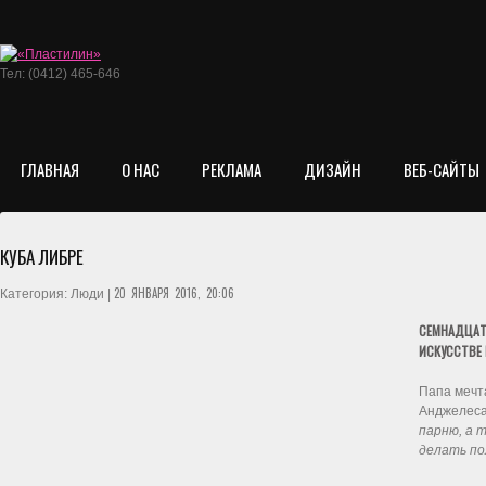
Тел: (0412) 465-646
ГЛАВНАЯ
О НАС
РЕКЛАМА
ДИЗАЙН
ВЕБ-САЙТЫ
КУБА ЛИБРЕ
20 ЯНВАРЯ 2016, 20:06
Категория: Люди |
СЕМНАДЦАТИ
ИСКУССТВЕ 
Папа мечта
Анджелеса
парню, а 
делать по