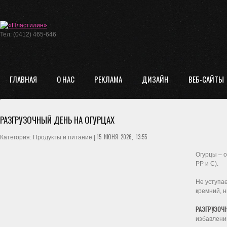
Тел: (0412) 465-646
ГЛАВНАЯ
О НАС
РЕКЛАМА
ДИЗАЙН
ВЕБ-САЙТЫ
РАЗГРУЗОЧНЫЙ ДЕНЬ НА ОГУРЦАХ
15 ИЮНЯ 2026, 13:55
Категория: Продукты и питание |
Огурцы – о
РР и С).
Не уступае
кремний, н
РАЗГРУЗОЧ
избавлению