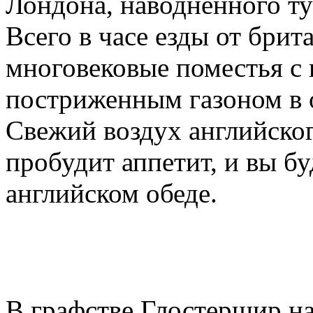
Лондона, наводненного т
Всего в часе езды от бри
многовековые поместья с
постриженным газоном в 
Свежий воздух английског
пробудит аппетит, и вы б
английском обеде.
В графстве Глостершир н