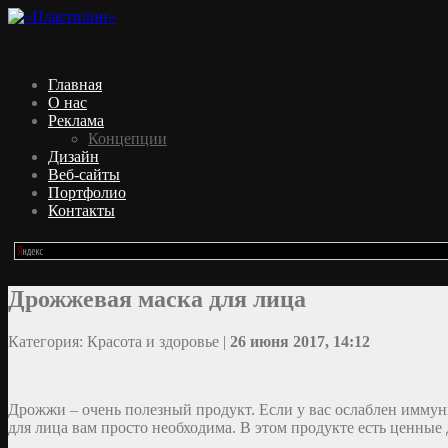
Главная
О нас
Реклама
Концепции
Дизайн
Веб-сайты
Портфолио
Контакты
Дрожжевая маска для лица
Категория: Красота и здоровье |
26 июня 2017, 14:12
Дрожжи – очень полезный продукт. Если у вас ослаблен иммун
для лица вам просто необходима. В этом продукте есть ценные