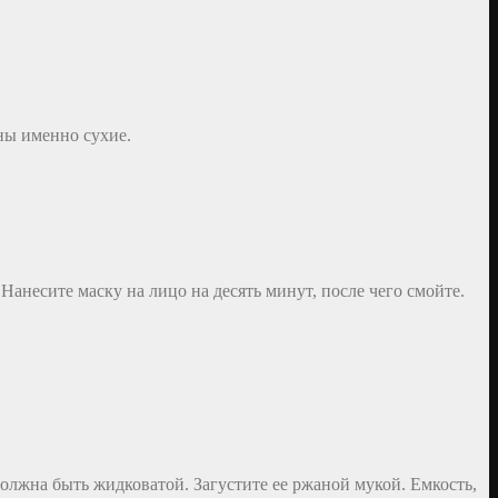
ны именно сухие.
 Нанесите маску на лицо на десять минут, после чего смойте.
должна быть жидковатой. Загустите ее ржаной мукой. Емкость,