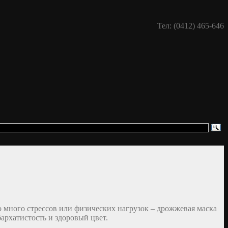
Тел: (0412) 465-646
о много стрессов или физических нагрузок – дрожжевая маска
архатистость и здоровый цвет.