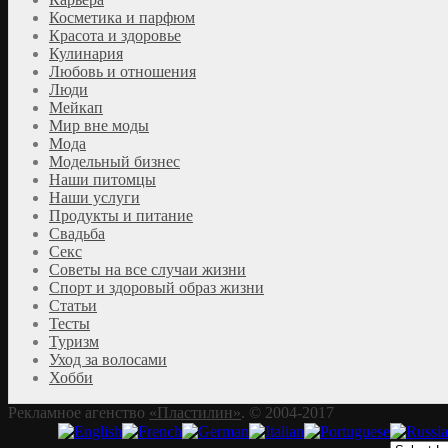
Косметика и парфюм
Красота и здоровье
Кулинария
Любовь и отношения
Люди
Мейкап
Мир вне моды
Мода
Модельный бизнес
Наши питомцы
Наши услуги
Продукты и питание
Свадьба
Секс
Советы на все случаи жизни
Спорт и здоровый образ жизни
Статьи
Тесты
Туризм
Уход за волосами
Хобби
Рекламное агенство
«Пластилин»
. © 2004-2017