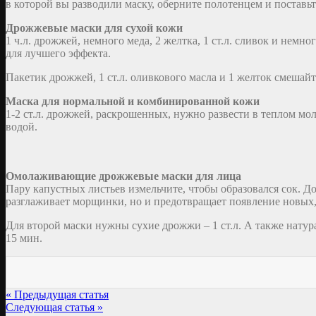
в которой вы разводили маску, оберните полотенцем и поставьт
Дрожжевые маски для сухой кожи
1 ч.л. дрожжей, немного меда, 2 желтка, 1 ст.л. сливок и немн
для лучшего эффекта.
Пакетик дрожжей, 1 ст.л. оливкового масла и 1 желток смешайт
Маска для нормальной и комбинированной кожи
1-2 ст.л. дрожжей, раскрошенных, нужно развести в теплом мо
водой.
Омолаживающие дрожжевые маски для лица
Пару капустных листьев измельчите, чтобы образовался сок. До
разглаживает морщинки, но и предотвращает появление новых, 
Для второй маски нужны сухие дрожжи – 1 ст.л. А также натура
15 мин.
« Предыдущая статья
Следующая статья »