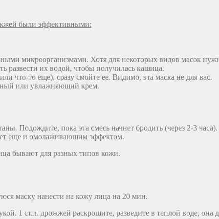
рожжей были эффективными:
езными микроорганизмами. Хотя для некоторых видов масок нуж
сть развести их водой, чтобы получилась кашица.
и что-то еще), сразу смойте ее. Видимо, эта маска не для вас.
льный или увлажняющий крем.
аны. Подождите, пока эта смесь начнет бродить (через 2-3 часа).
дает еще и омолаживающим эффектом.
ица бывают для разных типов кожи.
ся маску нанести на кожу лица на 20 мин.
ой. 1 ст.л. дрожжей раскрошите, разведите в теплой воде, она 