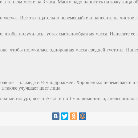
е в теплом месте на 3 часа. Маску надо наносить на кожу лица о
ого уксуса. Все это тщательно перемешайте и нанесите на чистое 
е, чтобы получилась густая сметанообразная масса. Нанесите ее 
локе, чтобы получилась однородная масса средней густоты. Нане
бавьте 1 ч.л.меда и ½ ч.л. дрожжей. Хорошенько перемешайте и н
а также улучшает цвет лица.
льный йогурт, всего ½ ч.л. и по 1 ч.л. лимонного, апельсиново