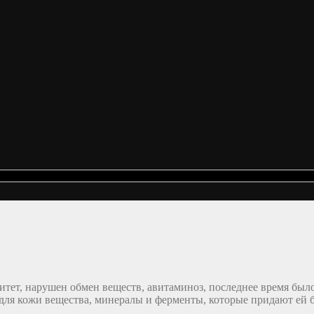
итет, нарушен обмен веществ, авитаминоз, последнее время был
 для кожи вещества, минералы и ферменты, которые придают ей б