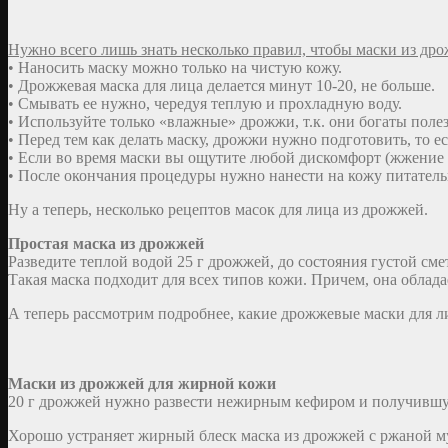
Нужно всего лишь знать несколько правил, чтобы маски из д
• Наносить маску можно только на чистую кожу.
• Дрожжевая маска для лица делается минут 10-20, не больше.
• Смывать ее нужно, чередуя теплую и прохладную воду.
• Используйте только «влажные» дрожжи, т.к. они богаты пол
• Перед тем как делать маску, дрожжи нужно подготовить, то е
• Если во время маски вы ощутите любой дискомфорт (жжение ил
• После окончания процедуры нужно нанести на кожу питате
Ну а теперь, несколько рецептов масок для лица из дрожжей.
Простая маска из дрожжей
Разведите теплой водой 25 г дрожжей, до состояния густой смет
Такая маска подходит для всех типов кожи. Причем, она обла
А теперь рассмотрим подробнее, какие дрожжевые маски для л
Маски из дрожжей для жирной кожи
20 г дрожжей нужно развести нежирным кефиром и получившую
Хорошо устраняет жирный блеск маска из дрожжей с ржаной мук