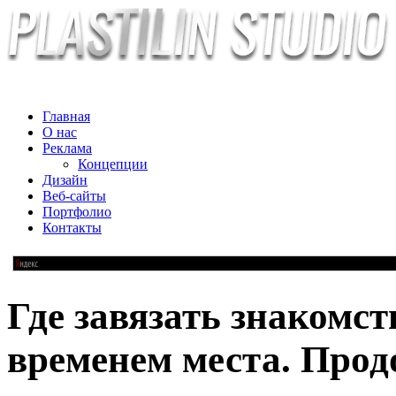
Главная
О нас
Реклама
Концепции
Дизайн
Веб-сайты
Портфолио
Контакты
Где завязать знакомс
временем места. Про